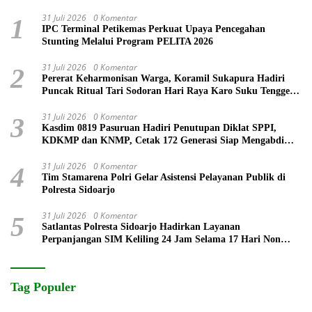
31 Juli 2026
0 Komentar
1
IPC Terminal Petikemas Perkuat Upaya Pencegahan
Stunting Melalui Program PELITA 2026
31 Juli 2026
0 Komentar
2
Pererat Keharmonisan Warga, Koramil Sukapura Hadiri
Puncak Ritual Tari Sodoran Hari Raya Karo Suku Tengger
di Bromo
31 Juli 2026
0 Komentar
3
Kasdim 0819 Pasuruan Hadiri Penutupan Diklat SPPI,
KDKMP dan KNMP, Cetak 172 Generasi Siap Mengabdi
untuk Negeri
31 Juli 2026
0 Komentar
4
Tim Stamarena Polri Gelar Asistensi Pelayanan Publik di
Polresta Sidoarjo
31 Juli 2026
0 Komentar
5
Satlantas Polresta Sidoarjo Hadirkan Layanan
Perpanjangan SIM Keliling 24 Jam Selama 17 Hari Non
Stop
Tag Populer