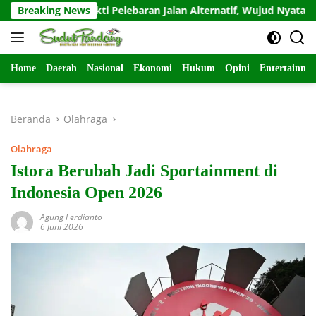
Langsung
 Bakti Pelebaran Jalan Alternatif, Wujud Nyata Kemanunggalan T
Breaking News
ke
konten
Home
Daerah
Nasional
Ekonomi
Hukum
Opini
Entertainme
Beranda
Olahraga
Olahraga
Istora Berubah Jadi Sportainment di
Indonesia Open 2026
Agung Ferdianto
6 Juni 2026