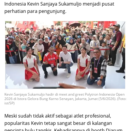
Indonesia Kevin Sanjaya Sukamuljo menjadi pusat
perhatian para pengunjung.
Kevin Sanjaya Sukamuljo hadir di meet and greet Polytron Indonesia Open
2026 di Istora Gelora Bung Karno Senayan, Jakarta, Jumat (5/6/2026). (Foto:
ist/SP)
Meski sudah tidak aktif sebagai atlet profesional,
popularitas Kevin tetap sangat besar di kalangan
pencinta bulu tangkis. Kehadirannya di booth Djarum