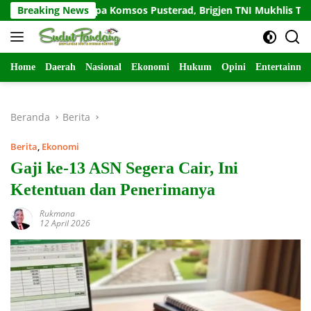
Langsung
Salam Sapa Komsos Pusterad, Brigjen TNI Mukhlis Tekankan K
Breaking News
ke
konten
Home
Daerah
Nasional
Ekonomi
Hukum
Opini
Entertainme
Beranda
Berita
Berita
,
Ekonomi
Gaji ke-13 ASN Segera Cair, Ini
Ketentuan dan Penerimanya
Rukmana
12 April 2026