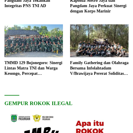
Pangdam Jaya Tekankan
Kapolda Metro Jaya dan
Integritas PNS TNI AD
Pangdam Jaya Perkuat Sinergi
dengan Korps Marinir
TMMD 129 Bojonegoro: Sinergi
Family Gathering dan Olahraga
Lintas Matra TNI dan Warga
Bersama Infolahtadam
Kesongo, Percepat
V/Brawijaya Pererat Soliditas
Pembangunan Desa
dan Kebersamaan
GEMPUR ROKOK ILEGAL