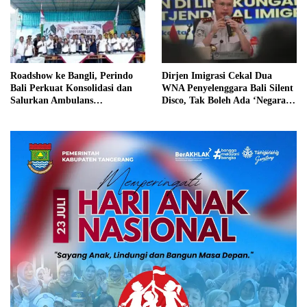
Roadshow ke Bangli, Perindo
Dirjen Imigrasi Cekal Dua
Bali Perkuat Konsolidasi dan
WNA Penyelenggara Bali Silent
Salurkan Ambulans
Disco, Tak Boleh Ada ‘Negara
Kemanusiaan
dalam Negara’