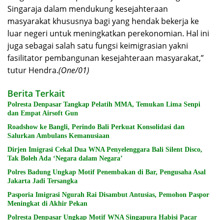
Singaraja dalam mendukung kesejahteraan
masyarakat khususnya bagi yang hendak bekerja ke
luar negeri untuk meningkatkan perekonomian. Hal ini
juga sebagai salah satu fungsi keimigrasian yakni
fasilitator pembangunan kesejahteraan masyarakat,”
tutur Hendra.
(One/01)
Berita Terkait
Polresta Denpasar Tangkap Pelatih MMA, Temukan Lima Senpi
dan Empat Airsoft Gun
Roadshow ke Bangli, Perindo Bali Perkuat Konsolidasi dan
Salurkan Ambulans Kemanusiaan
Dirjen Imigrasi Cekal Dua WNA Penyelenggara Bali Silent Disco,
Tak Boleh Ada ‘Negara dalam Negara’
Polres Badung Ungkap Motif Penembakan di Bar, Pengusaha Asal
Jakarta Jadi Tersangka
Pasporia Imigrasi Ngurah Rai Disambut Antusias, Pemohon Paspor
Meningkat di Akhir Pekan
Polresta Denpasar Ungkap Motif WNA Singapura Habisi Pacar