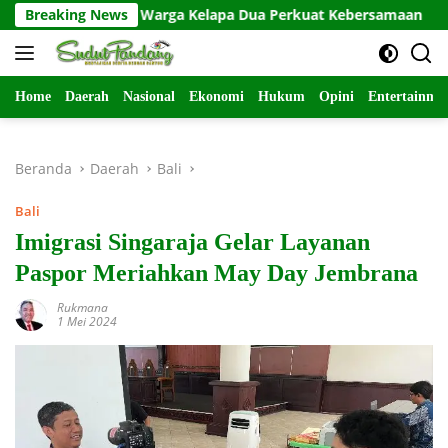
Langsung
ng Ajak Warga Kelapa Dua Perkuat Kebersamaan
Breaking News
Polre
ke
konten
Home
Daerah
Nasional
Ekonomi
Hukum
Opini
Entertainme
Beranda
Daerah
Bali
Bali
Imigrasi Singaraja Gelar Layanan
Paspor Meriahkan May Day Jembrana
Rukmana
1 Mei 2024