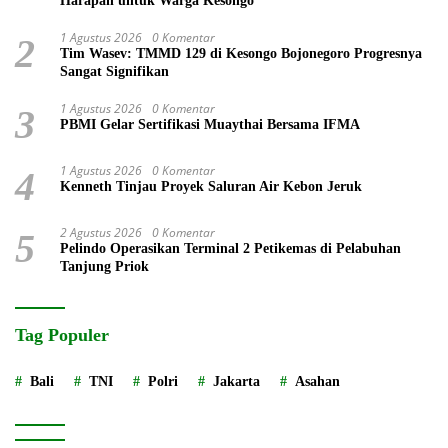
Harapan untuk Warga Kesongo
1 Agustus 2026
0 Komentar
2
Tim Wasev: TMMD 129 di Kesongo Bojonegoro Progresnya
Sangat Signifikan
1 Agustus 2026
0 Komentar
3
PBMI Gelar Sertifikasi Muaythai Bersama IFMA
1 Agustus 2026
0 Komentar
4
Kenneth Tinjau Proyek Saluran Air Kebon Jeruk
2 Agustus 2026
0 Komentar
5
Pelindo Operasikan Terminal 2 Petikemas di Pelabuhan
Tanjung Priok
Tag Populer
Bali
TNI
Polri
Jakarta
Asahan