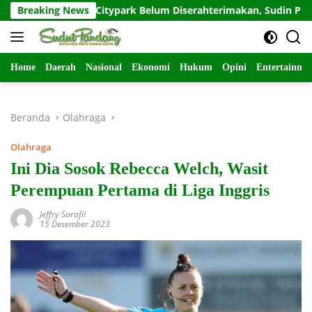
Langsung
n Rusunami Citypark Belum Diserahterimakan, Sudin PRKP Jakba
Breaking News
ke
konten
Home
Daerah
Nasional
Ekonomi
Hukum
Opini
Entertainme
Beranda
Olahraga
Olahraga
Ini Dia Sosok Rebecca Welch, Wasit
Perempuan Pertama di Liga Inggris
Jeffry Sarafil
15 Desember 2023