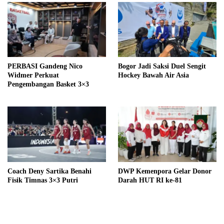
PERBASI Gandeng Nico
Bogor Jadi Saksi Duel Sengit
Widmer Perkuat
Hockey Bawah Air Asia
Pengembangan Basket 3×3
Coach Deny Sartika Benahi
DWP Kemenpora Gelar Donor
Fisik Timnas 3×3 Putri
Darah HUT RI ke-81