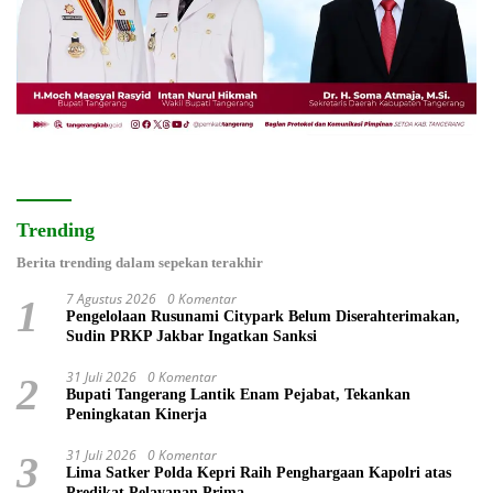
Trending
Berita trending dalam sepekan terakhir
7 Agustus 2026
0 Komentar
1
Pengelolaan Rusunami Citypark Belum Diserahterimakan,
Sudin PRKP Jakbar Ingatkan Sanksi
31 Juli 2026
0 Komentar
2
Bupati Tangerang Lantik Enam Pejabat, Tekankan
Peningkatan Kinerja
31 Juli 2026
0 Komentar
3
Lima Satker Polda Kepri Raih Penghargaan Kapolri atas
Predikat Pelayanan Prima