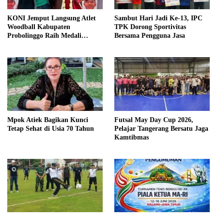
KONI Jemput Langsung Atlet
Sambut Hari Jadi Ke-13, IPC
Woodball Kabupaten
TPK Dorong Sportivitas
Probolinggo Raih Medali
Bersama Pengguna Jasa
Perunggu Kejuaraan Dunia
2026
Mpok Atiek Bagikan Kunci
Futsal May Day Cup 2026,
Tetap Sehat di Usia 70 Tahun
Pelajar Tangerang Bersatu Jaga
Kamtibmas