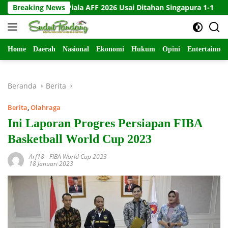
Langsung
r di Piala AFF 2026 Usai Ditahan Singapura 1-1
Breaking News
10 Kartu 
ke
konten
Home
Daerah
Nasional
Ekonomi
Hukum
Opini
Entertainme
Beranda
Berita
Berita
,
Olahraga
Ini Laporan Progres Persiapan FIBA
Basketball World Cup 2023
Arf18
-
FIBA World Cup 2023
18 Januari 2023