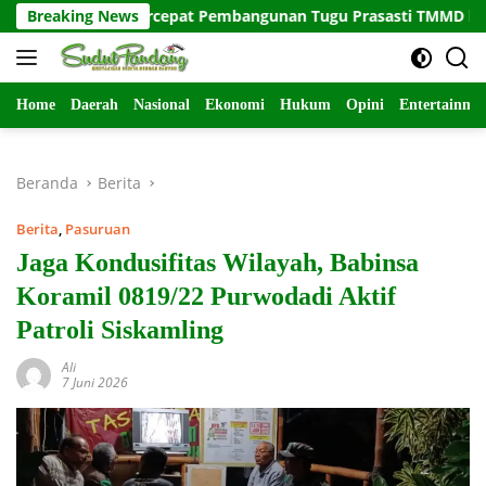
Langsung
 Satuan Percepat Pembangunan Tugu Prasasti TMMD ke-129
Breaking News
ke
konten
Home
Daerah
Nasional
Ekonomi
Hukum
Opini
Entertainme
Beranda
Berita
Berita
,
Pasuruan
Jaga Kondusifitas Wilayah, Babinsa
Koramil 0819/22 Purwodadi Aktif
Patroli Siskamling
Ali
7 Juni 2026