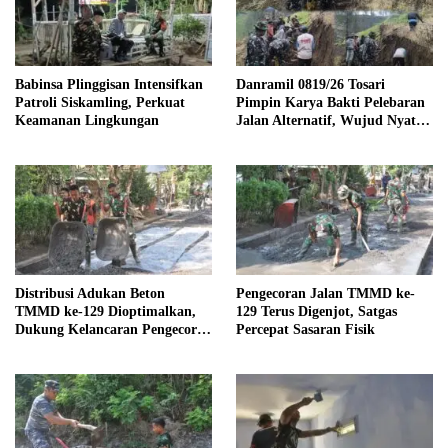
Babinsa Plinggisan Intensifkan
Danramil 0819/26 Tosari
Patroli Siskamling, Perkuat
Pimpin Karya Bakti Pelebaran
Keamanan Lingkungan
Jalan Alternatif, Wujud Nyata
Kemanunggalan TNI dan
Rakyat
Distribusi Adukan Beton
Pengecoran Jalan TMMD ke-
TMMD ke-129 Dioptimalkan,
129 Terus Digenjot, Satgas
Dukung Kelancaran Pengecoran
Percepat Sasaran Fisik
Jalan