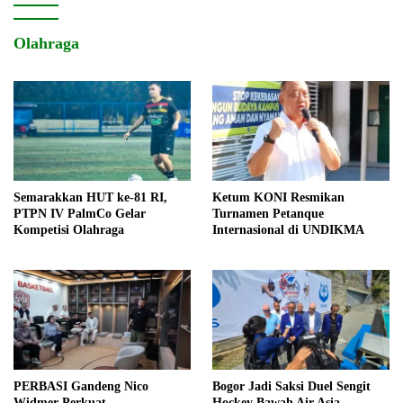
Olahraga
Semarakkan HUT ke-81 RI,
Ketum KONI Resmikan
PTPN IV PalmCo Gelar
Turnamen Petanque
Kompetisi Olahraga
Internasional di UNDIKMA
PERBASI Gandeng Nico
Bogor Jadi Saksi Duel Sengit
Widmer Perkuat
Hockey Bawah Air Asia