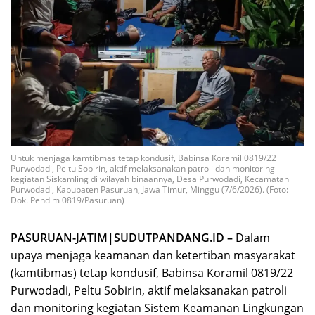
Untuk menjaga kamtibmas tetap kondusif, Babinsa Koramil 0819/22
Purwodadi, Peltu Sobirin, aktif melaksanakan patroli dan monitoring
kegiatan Siskamling di wilayah binaannya, Desa Purwodadi, Kecamatan
Purwodadi, Kabupaten Pasuruan, Jawa Timur, Minggu (7/6/2026). (Foto:
Dok. Pendim 0819/Pasuruan)
PASURUAN-JATIM|SUDUTPANDANG.ID –
Dalam
upaya menjaga keamanan dan ketertiban masyarakat
(kamtibmas) tetap kondusif, Babinsa Koramil 0819/22
Purwodadi, Peltu Sobirin, aktif melaksanakan patroli
dan monitoring kegiatan Sistem Keamanan Lingkungan