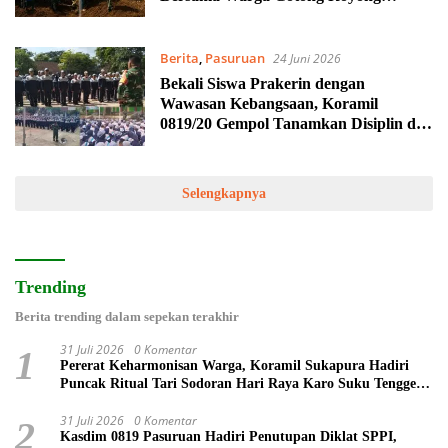
Ratakan Jalan Desa
Berita
,
Pasuruan
24 Juni 2026
Bekali Siswa Prakerin dengan
Wawasan Kebangsaan, Koramil
0819/20 Gempol Tanamkan Disiplin dan
Mental Tangguh
Selengkapnya
Trending
Berita trending dalam sepekan terakhir
31 Juli 2026
0 Komentar
1
Pererat Keharmonisan Warga, Koramil Sukapura Hadiri
Puncak Ritual Tari Sodoran Hari Raya Karo Suku Tengger
di Bromo
31 Juli 2026
0 Komentar
2
Kasdim 0819 Pasuruan Hadiri Penutupan Diklat SPPI,