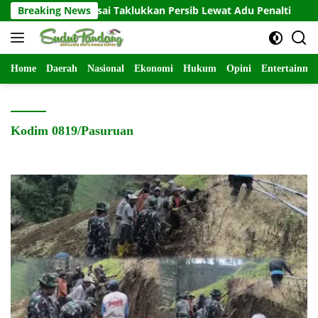
Langsung
den 2026 Usai Taklukkan Persib Lewat Adu Penalti
Breaking News
Babins
ke
konten
Home
Daerah
Nasional
Ekonomi
Hukum
Opini
Entertainme
Kodim 0819/Pasuruan