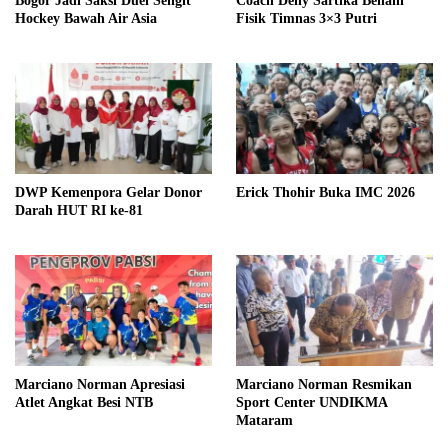
Bogor Jadi Saksi Duel Sengit
Coach Deny Sartika Benahi
Hockey Bawah Air Asia
Fisik Timnas 3×3 Putri
DWP Kemenpora Gelar Donor
Erick Thohir Buka IMC 2026
Darah HUT RI ke-81
Marciano Norman Apresiasi
Marciano Norman Resmikan
Atlet Angkat Besi NTB
Sport Center UNDIKMA
Mataram