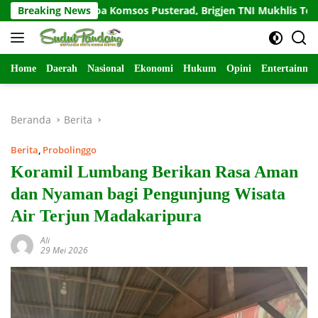
Langsung
Salam Sapa Komsos Pusterad, Brigjen TNI Mukhlis Tekankan K
Breaking News
ke
konten
Home
Daerah
Nasional
Ekonomi
Hukum
Opini
Entertainme
Beranda
Berita
Berita
,
Probolinggo
Koramil Lumbang Berikan Rasa Aman
dan Nyaman bagi Pengunjung Wisata
Air Terjun Madakaripura
Ali
29 Mei 2026