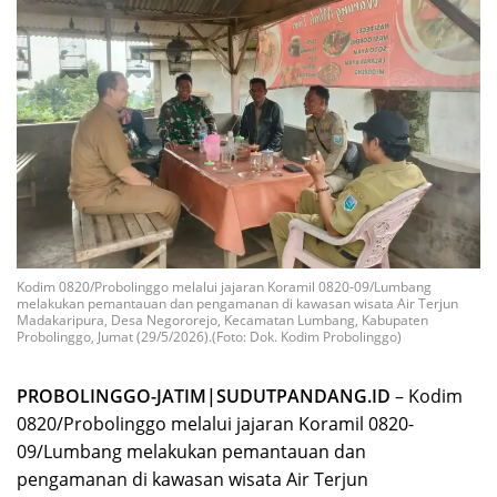
Kodim 0820/Probolinggo melalui jajaran Koramil 0820-09/Lumbang
melakukan pemantauan dan pengamanan di kawasan wisata Air Terjun
Madakaripura, Desa Negororejo, Kecamatan Lumbang, Kabupaten
Probolinggo, Jumat (29/5/2026).(Foto: Dok. Kodim Probolinggo)
PROBOLINGGO-JATIM|SUDUTPANDANG.ID
– Kodim
0820/Probolinggo melalui jajaran Koramil 0820-
09/Lumbang melakukan pemantauan dan
pengamanan di kawasan wisata Air Terjun