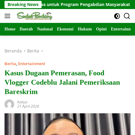
Langsung
ahasiswa untuk Program Pengabdian Masyarakat di Indramayu
Breaking News
ke
konten
Home
Daerah
Nasional
Ekonomi
Hukum
Opini
Entertainme
Beranda
Berita
Berita
,
Entertainment
Kasus Dugaan Pemerasan, Food
Vlogger Codeblu Jalani Pemeriksaan
Bareskrim
Aditya
21 April 2026