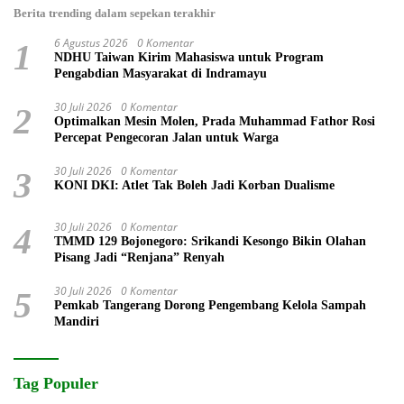
Berita trending dalam sepekan terakhir
6 Agustus 2026
0 Komentar
1
NDHU Taiwan Kirim Mahasiswa untuk Program
Pengabdian Masyarakat di Indramayu
30 Juli 2026
0 Komentar
2
Optimalkan Mesin Molen, Prada Muhammad Fathor Rosi
Percepat Pengecoran Jalan untuk Warga
30 Juli 2026
0 Komentar
3
KONI DKI: Atlet Tak Boleh Jadi Korban Dualisme
30 Juli 2026
0 Komentar
4
TMMD 129 Bojonegoro: Srikandi Kesongo Bikin Olahan
Pisang Jadi “Renjana” Renyah
30 Juli 2026
0 Komentar
5
Pemkab Tangerang Dorong Pengembang Kelola Sampah
Mandiri
Tag Populer