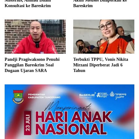
Misterius, Ahmad Dhani
Akun Medsos Dilaporkan ke
Konsultasi ke Bareskrim
Bareskrim
Pandji Pragiwaksono Penuhi
Terbukti TPPU, Vonis Nikita
Panggilan Bareskrim Soal
Mirzani Diperberat Jadi 6
Dugaan Ujaran SARA
Tahun