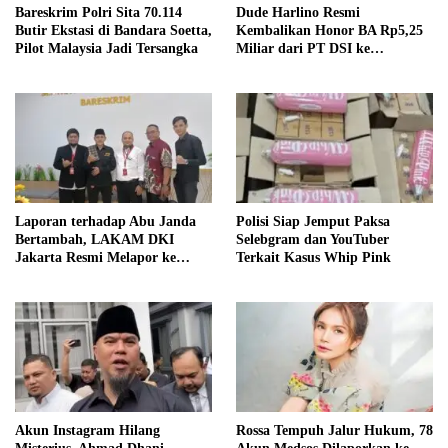
Bareskrim Polri Sita 70.114
Dude Harlino Resmi
Butir Ekstasi di Bandara Soetta,
Kembalikan Honor BA Rp5,25
Pilot Malaysia Jadi Tersangka
Miliar dari PT DSI ke
Bareskrim
Laporan terhadap Abu Janda
Polisi Siap Jemput Paksa
Bertambah, LAKAM DKI
Selebgram dan YouTuber
Jakarta Resmi Melapor ke
Terkait Kasus Whip Pink
Bareskrim
Akun Instagram Hilang
Rossa Tempuh Jalur Hukum, 78