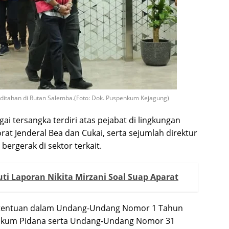
ditahan di Rutan Salemba.(Foto: Dok. Puspenkum Kejagung)
i tersangka terdiri atas pejabat di lingkungan
at Jenderal Bea dan Cukai, serta sejumlah direktur
ergerak di sektor terkait.
ti Laporan Nikita Mirzani Soal Suap Aparat
ketentuan dalam Undang-Undang Nomor 1 Tahun
ukum Pidana serta Undang-Undang Nomor 31