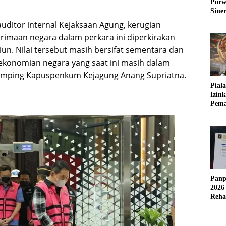
Porw
Sine
ditor internal Kejaksaan Agung, kerugian
rimaan negara dalam perkara ini diperkirakan
liun. Nilai tersebut masih bersifat sementara dan
konomian negara yang saat ini masih dalam
amping Kapuspenkum Kejagung Anang Supriatna.
Pial
Izin
Pema
Fleks
Panp
2026
Reha
AFC