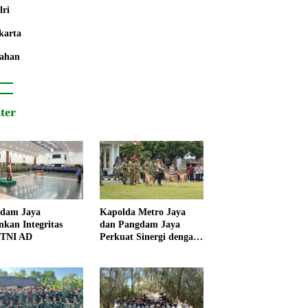
lri
karta
ahan
iter
dam Jaya
Kapolda Metro Jaya
nkan Integritas
dan Pangdam Jaya
 TNI AD
Perkuat Sinergi dengan
Korps Marinir