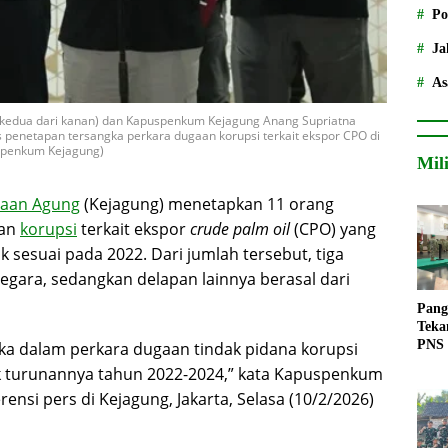
Po
Ja
As
 (kedua dari kanan) dan Kapuspenkum Kejagung Anang Supriatna
s penetapan tersangka perkara dugaan korupsi terkait ekspor CPO di
Puspenkum Kejagung)
Mil
saan Agung
(Kejagung) menetapkan 11 orang
aan
korupsi
terkait ekspor
crude palm oil
(CPO) yang
ak sesuai pada 2022. Dari jumlah tersebut, tiga
gara, sedangkan delapan lainnya berasal dari
Pang
Teka
PNS
ka dalam perkara dugaan tindak pidana korupsi
 turunannya tahun 2022-2024,” kata Kapuspenkum
nsi pers di Kejagung, Jakarta, Selasa (10/2/2026)