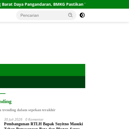
angandaran, BMKG Pastikan Tak Berpotensi Tsunami
Po
nding
a trending dalam sepekan terakhir
30 Juli 2026
0 Komentar
Pembangunan RTLH Bapak Suyitno Masuki