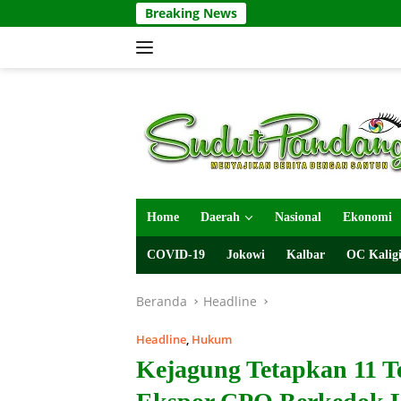
Langsung
Breaking News
ke
konten
Home
Daerah
Nasional
Ekonomi
COVID-19
Jokowi
Kalbar
OC Kaligi
Beranda
Headline
Headline
,
Hukum
Kejagung Tetapkan 11 