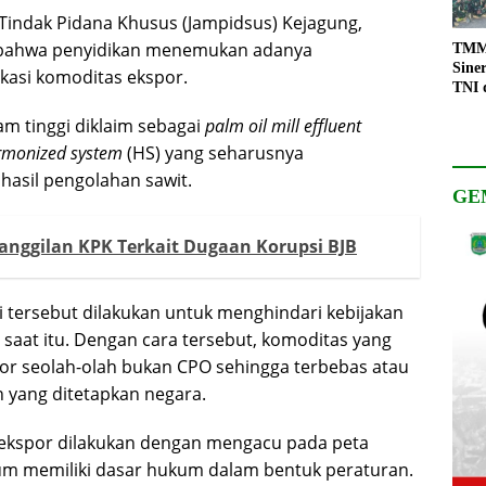
Tindak Pidana Khusus (Jampidsus) Kejagung,
, bahwa penyidikan menemukan adanya
TMMD
Sine
kasi komoditas ekspor.
TNI 
Keso
m tinggi diklaim sebagai
palm oil mill effluent
Pemb
rmonized system
(HS) yang seharusnya
hasil pengolahan sawit.
GE
anggilan KPK Terkait Dugaan Korupsi BJB
i tersebut dilakukan untuk menghindari kebijakan
saat itu. Dengan cara tersebut, komoditas yang
or seolah-olah bukan CPO sehingga terbebas atau
 yang ditetapkan negara.
ekspor dilakukan dengan mengacu pada peta
belum memiliki dasar hukum dalam bentuk peraturan.