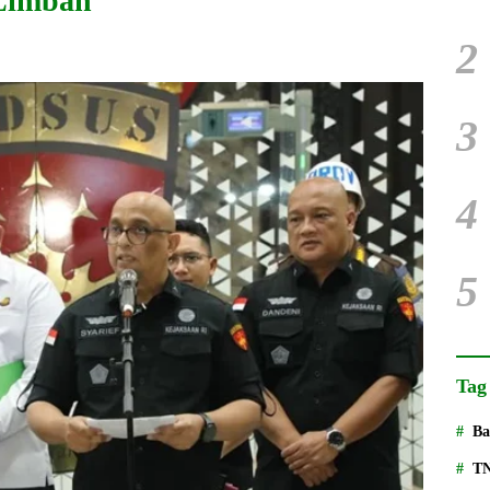
Limbah
2
3
4
5
Tag
Ba
T