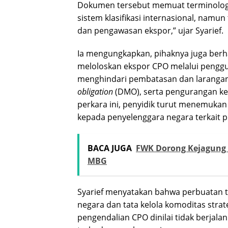
Dokumen tersebut memuat terminologi d
sistem klasifikasi internasional, namun
dan pengawasan ekspor,” ujar Syarief.
Ia mengungkapkan, pihaknya juga ber
meloloskan ekspor CPO melalui penggun
menghindari pembatasan dan laranga
obligation
(DMO), serta pengurangan ke
perkara ini, penyidik turut menemuka
kepada penyelenggara negara terkait 
BACA JUGA
FWK Dorong Kejagung 
MBG
Syarief menyatakan bahwa perbuatan 
negara dan tata kelola komoditas strate
pengendalian CPO dinilai tidak berjala