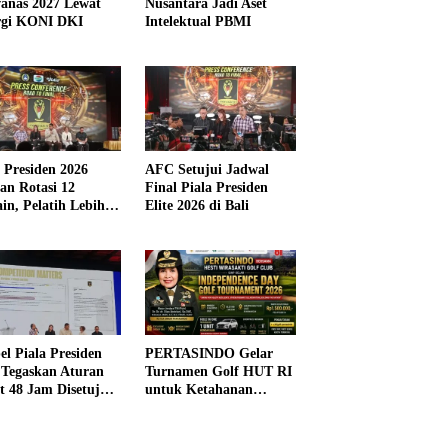
anas 2027 Lewat
Nusantara Jadi Aset
rgi KONI DKI
Intelektual PBMI
a Presiden 2026
AFC Setujui Jadwal
kan Rotasi 12
Final Piala Presiden
in, Pelatih Lebih
Elite 2026 di Bali
ibel
el Piala Presiden
PERTASINDO Gelar
 Tegaskan Aturan
Turnamen Golf HUT RI
t 48 Jam Disetujui
untuk Ketahanan
Kesehatan