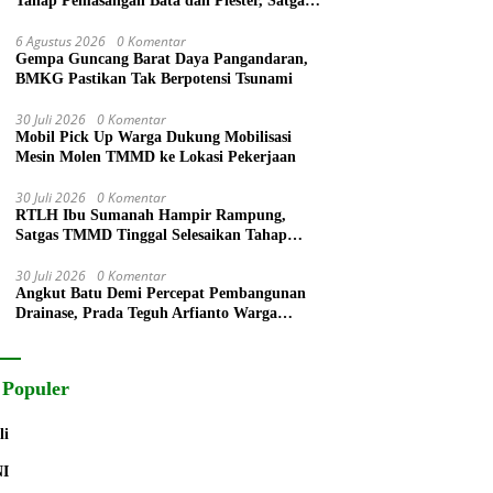
Tahap Pemasangan Bata dan Plester, Satgas
TMMD Kejar Kualitas Hunian
6 Agustus 2026
0 Komentar
Gempa Guncang Barat Daya Pangandaran,
BMKG Pastikan Tak Berpotensi Tsunami
30 Juli 2026
0 Komentar
Mobil Pick Up Warga Dukung Mobilisasi
Mesin Molen TMMD ke Lokasi Pekerjaan
30 Juli 2026
0 Komentar
RTLH Ibu Sumanah Hampir Rampung,
Satgas TMMD Tinggal Selesaikan Tahap
Finishing
30 Juli 2026
0 Komentar
Angkut Batu Demi Percepat Pembangunan
Drainase, Prada Teguh Arfianto Warga
Segera Rasakan Manfaatnya
 Populer
li
NI