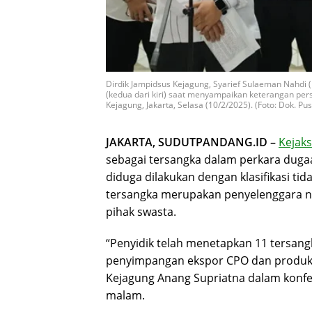
Dirdik Jampidsus Kejagung, Syarief Sulaeman Nahdi
(kedua dari kiri) saat menyampaikan keterangan per
Kejagung, Jakarta, Selasa (10/2/2025). (Foto: Dok. 
JAKARTA, SUDUTPANDANG.ID –
Kejak
sebagai tersangka dalam perkara dug
diduga dilakukan dengan klasifikasi tid
tersangka merupakan penyelenggara ne
pihak swasta.
“Penyidik telah menetapkan 11 tersang
penyimpangan ekspor CPO dan produk
Kejagung Anang Supriatna dalam konfere
malam.