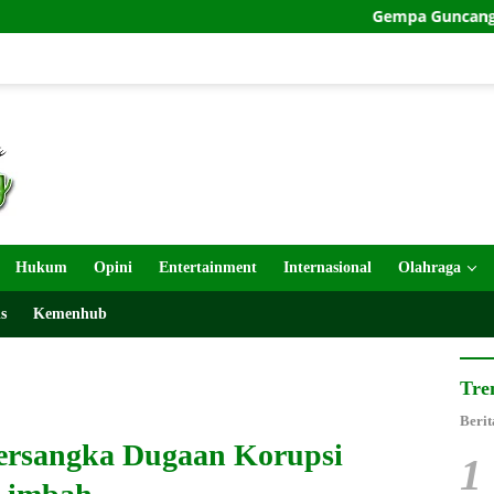
Gempa Guncang Barat Daya P
Hukum
Opini
Entertainment
Internasional
Olahraga
s
Kemenhub
Tre
Berit
Tersangka Dugaan Korupsi
1