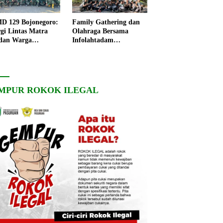
 129 Bojonegoro:
Family Gathering dan
rgi Lintas Matra
Olahraga Bersama
dan Warga
Infolahtadam
ngo, Percepat
V/Brawijaya Pererat
angunan Desa
Soliditas dan
Kebersamaan
MPUR ROKOK ILEGAL