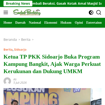
Langsung
esidivis Kembali Beraksi, Gasak Kotak Amal Masjid Sepi di Gunun
Breaking News
ke
konten
Home
Daerah
Nasional
Ekonomi
Hukum
Opini
Entertainme
Beranda
Berita
Berita
,
Sidoarjo
Ketua TP PKK Sidoarjo Buka Program
Kampung Bangkit, Ajak Warga Perkuat
Kerukunan dan Dukung UMKM
Ali
5 Juli 2026