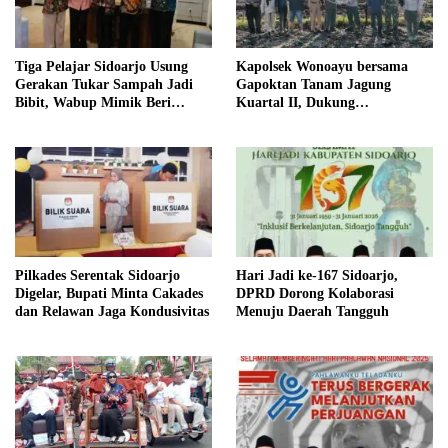
Tiga Pelajar Sidoarjo Usung
Kapolsek Wonoayu bersama
Gerakan Tukar Sampah Jadi
Gapoktan Tanam Jagung
Bibit, Wabup Mimik Beri
Kuartal II, Dukung
Dukungan
Swasembada Pangan Nasional
Pilkades Serentak Sidoarjo
Hari Jadi ke-167 Sidoarjo,
Digelar, Bupati Minta Cakades
DPRD Dorong Kolaborasi
dan Relawan Jaga Kondusivitas
Menuju Daerah Tangguh