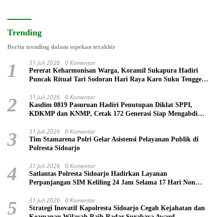
Trending
Berita trending dalam sepekan terakhir
31 Juli 2026
0 Komentar
1
Pererat Keharmonisan Warga, Koramil Sukapura Hadiri
Puncak Ritual Tari Sodoran Hari Raya Karo Suku Tengger
di Bromo
31 Juli 2026
0 Komentar
2
Kasdim 0819 Pasuruan Hadiri Penutupan Diklat SPPI,
KDKMP dan KNMP, Cetak 172 Generasi Siap Mengabdi
untuk Negeri
31 Juli 2026
0 Komentar
3
Tim Stamarena Polri Gelar Asistensi Pelayanan Publik di
Polresta Sidoarjo
31 Juli 2026
0 Komentar
4
Satlantas Polresta Sidoarjo Hadirkan Layanan
Perpanjangan SIM Keliling 24 Jam Selama 17 Hari Non
Stop
31 Juli 2026
0 Komentar
5
Strategi Inovatif Kapolresta Sidoarjo Cegah Kejahatan dan
Keamanan Wilayah Raih Radar Surabaya Award