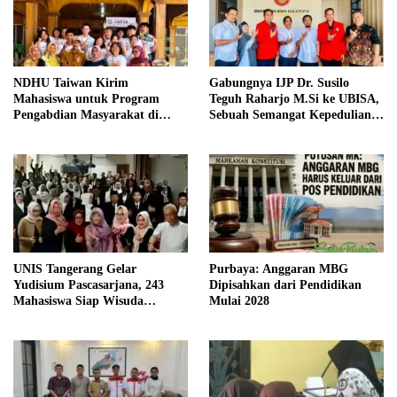
NDHU Taiwan Kirim
Gabungnya IJP Dr. Susilo
Mahasiswa untuk Program
Teguh Raharjo M.Si ke UBISA,
Pengabdian Masyarakat di
Sebuah Semangat Kepedulian
Indramayu
Pada Pendidikan
UNIS Tangerang Gelar
Purbaya: Anggaran MBG
Yudisium Pascasarjana, 243
Dipisahkan dari Pendidikan
Mahasiswa Siap Wisuda
Mulai 2028
Oktober 2026