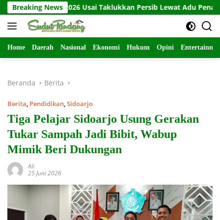
Langsung
esiden 2026 Usai Taklukkan Persib Lewat Adu Penalti
Breaking News
Bab
ke
konten
Home
Daerah
Nasional
Ekonomi
Hukum
Opini
Entertainme
Beranda
Berita
Berita
,
Pendidikan
,
Sidoarjo
Tiga Pelajar Sidoarjo Usung Gerakan
Tukar Sampah Jadi Bibit, Wabup
Mimik Beri Dukungan
Ali
25 Juni 2026