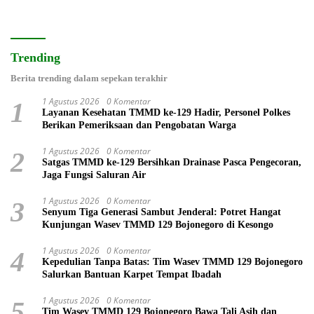
Trending
Berita trending dalam sepekan terakhir
1 Agustus 2026
0 Komentar
1
Layanan Kesehatan TMMD ke-129 Hadir, Personel Polkes
Berikan Pemeriksaan dan Pengobatan Warga
1 Agustus 2026
0 Komentar
2
Satgas TMMD ke-129 Bersihkan Drainase Pasca Pengecoran,
Jaga Fungsi Saluran Air
1 Agustus 2026
0 Komentar
3
Senyum Tiga Generasi Sambut Jenderal: Potret Hangat
Kunjungan Wasev TMMD 129 Bojonegoro di Kesongo
1 Agustus 2026
0 Komentar
4
Kepedulian Tanpa Batas: Tim Wasev TMMD 129 Bojonegoro
Salurkan Bantuan Karpet Tempat Ibadah
1 Agustus 2026
0 Komentar
5
Tim Wasev TMMD 129 Bojonegoro Bawa Tali Asih dan