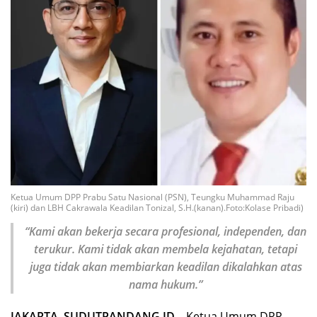
Ketua Umum DPP Prabu Satu Nasional (PSN), Teungku Muhammad Raju
(kiri) dan LBH Cakrawala Keadilan Tonizal, S.H.(kanan).Foto:Kolase Pribadi)
“Kami akan bekerja secara profesional, independen, dan
terukur. Kami tidak akan membela kejahatan, tetapi
juga tidak akan membiarkan keadilan dikalahkan atas
nama hukum.”
JAKARTA, SUDUTPANDANG.ID –
Ketua Umum DPP