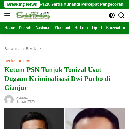
Langsung
TMMD ke-129, Serda Yunandi Percepat Pengecoran Rabat Beton
Breaking News
ke
konten
Home
Daerah
Nasional
Ekonomi
Hukum
Opini
Entertainme
Beranda
Berita
Berita
,
Hukum
Ketum PSN Tunjuk Tonizal Usut
Dugaan Kriminalisasi Dwi Purbo di
Cianjur
Redaksi
12 Juli 2025