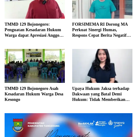
TMMD 129 Bojonegoro:
FORSIMEMA RI Dorong MA
Penguatan Kesadaran Hukum
Perkuat Sinergi Humas,
Warga dapat Apresiasi Anggota
Respons Cepat Berita Negatif
Komisi A DPRD
Jadi Prioritas
TMMD 129 Bojonegoro Asah
Upaya Hukum Jaksa terhadap
Kesadaran Hukum Warga Desa
Dakwaan yang Batal Demi
Kesongo
Hukum: Tidak Memberikan
Kepastian Hukum dan
Keadilan bagi Terdakwa?