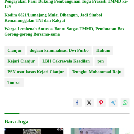
Pengayakan Pasir Dukung Pembangunan Tugu Prasasti TMMD ke-
129
Kodim 0821/Lumajang Mulai Dibangun, Jadi Simbol
Kemanunggalan TNI dan Rakyat
Warga Lembenah Antusias Bantu Satgas TMMD, Pembuatan Box
Gorong-gorong Bersama-sama
Cianjur
dugaan kriminalisasi Dwi Purbo
Hukum
Kejari Cianjur
LBH Cakrawala Keadilan
psn
PSN usut kasus Kejari Cianjur
Teungku Muhammad Raju
Tonizal
Baca Juga