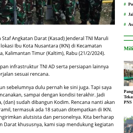
Po
Ja
As
 Staf Angkatan Darat (Kasad) Jenderal TNI Maruli
lokasi Ibu Kota Nusantara (IKN) di Kecamatan
Mil
, Kalimantan Timur (Kaltim), Rabu (21/2/2024).
an infrastruktur TNI AD serta persiapan lainnya
rjalan sesuai rencana.
pun sebelumnya dulu pernah ke sini juga. Tapi saya
Pang
canakan, sampai dengan kondisi terakhir. Jadi
Teka
a, (dan) sudah dibangun Kodim. Rencana nanti akan
PNS
ramil, termasuk ada 18 satuan ditempatkan di IKN.
girimkan alutsista dan personelnya. Kita berharap
an Darat khususnya, kami siap mendukung kegiatan