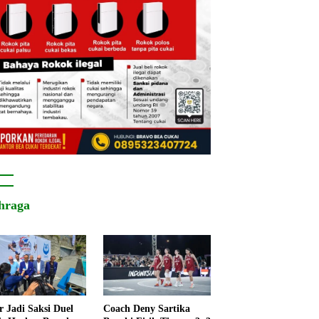
hraga
r Jadi Saksi Duel
Coach Deny Sartika