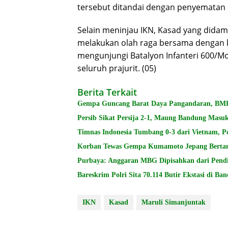
tersebut ditandai dengan penyematan 
Selain meninjau IKN, Kasad yang didam
melakukan olah raga bersama dengan 
mengunjungi Batalyon Infanteri 600/
seluruh prajurit. (05)
Berita Terkait
Gempa Guncang Barat Daya Pangandaran, BMK
Persib Sikat Persija 2-1, Maung Bandung Masuk
Timnas Indonesia Tumbang 0-3 dari Vietnam, P
Korban Tewas Gempa Kumamoto Jepang Berta
Purbaya: Anggaran MBG Dipisahkan dari Pendi
Bareskrim Polri Sita 70.114 Butir Ekstasi di Ba
IKN
Kasad
Maruli Simanjuntak