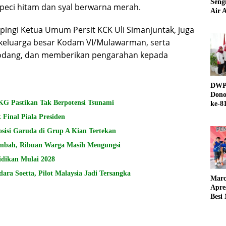
Seng
peci hitam dan syal berwarna merah.
Air A
pingi Ketua Umum Persit KCK Uli Simanjuntak, juga
keluarga besar Kodam VI/Mulawarman, serta
Modang, dan memberikan pengarahan kepada
DWP 
Dono
G Pastikan Tak Berpotensi Tsunami
ke-8
 Final Piala Presiden
osisi Garuda di Grup A Kian Tertekan
mbah, Ribuan Warga Masih Mengungsi
dikan Mulai 2028
ndara Soetta, Pilot Malaysia Jadi Tersangka
Marc
Apre
Besi