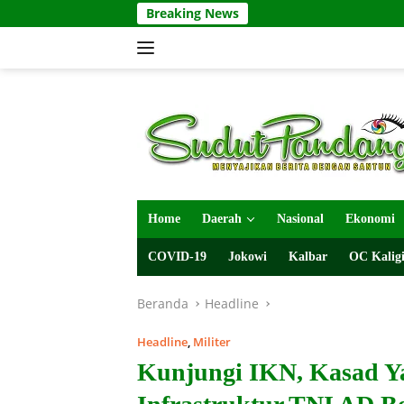
Langsung
Breaking News
ke
konten
Home
Daerah
Nasional
Ekonomi
COVID-19
Jokowi
Kalbar
OC Kaligi
Beranda
Headline
Headline
,
Militer
Kunjungi IKN, Kasad Y