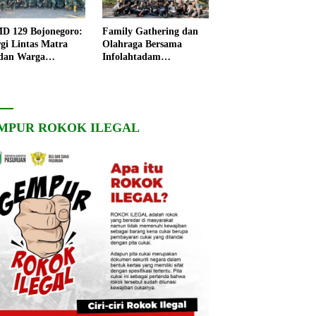
 129 Bojonegoro:
Family Gathering dan
rgi Lintas Matra
Olahraga Bersama
dan Warga
Infolahtadam
ngo, Percepat
V/Brawijaya Pererat
angunan Desa
Soliditas dan
Kebersamaan
MPUR ROKOK ILEGAL