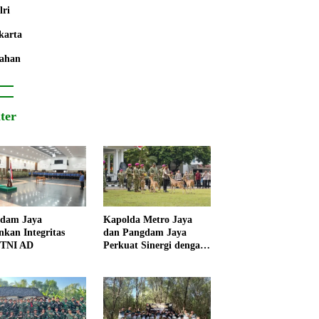
lri
karta
ahan
iter
dam Jaya
Kapolda Metro Jaya
nkan Integritas
dan Pangdam Jaya
 TNI AD
Perkuat Sinergi dengan
Korps Marinir