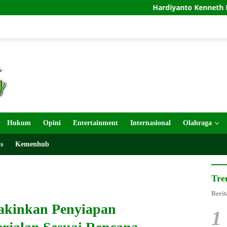
Hardiyanto Kenneth Dukung Obligasi Dae
Hukum
Opini
Entertainment
Internasional
Olahraga
s
Kemenhub
Tre
Berit
akinkan Penyiapan
1