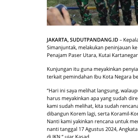
JAKARTA, SUDUTPANDANG.ID
– Kepala
Simanjuntak, melakukan peninjauan ke 
Penajam Paser Utara, Kutai Kartanegara
Kunjungan itu guna meyakinkan penyiap
terkait pemindahan Ibu Kota Negara be
“Hari ini saya melihat langsung, walau
harus meyakinkan apa yang sudah diren
kami sudah melihat, kita sudah rencan
dibangun Korem lagi, serta Koramil-Ko
Nanti kami yakinkan rencana untuk men
nanti tanggal 17 Agustus 2024, Angkat
di IKN,“ ujar Kasad.