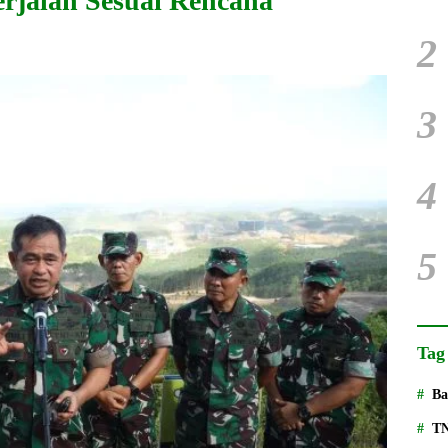
erjalan Sesuai Rencana
2
3
4
5
Tag
Ba
T