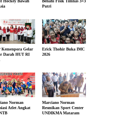
it Hockey Bawah
Benahi Fisik Timnas 3×3
sia
Putri
Kemenpora Gelar
Erick Thohir Buka IMC
r Darah HUT RI
2026
1
iano Norman
Marciano Norman
siasi Atlet Angkat
Resmikan Sport Center
 NTB
UNDIKMA Mataram