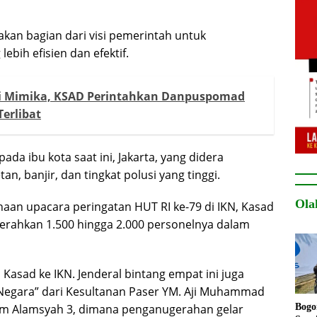
akan bagian dari visi pemerintah untuk
bih efisien dan efektif.
di Mimika, KSAD Perintahkan Danpuspomad
Terlibat
a ibu kota saat ini, Jakarta, yang didera
, banjir, dan tingkat polusi yang tinggi.
Ola
naan upacara peringatan HUT RI ke-79 di IKN, Kasad
ahkan 1.500 hingga 2.000 personelnya dalam
Kasad ke IKN. Jenderal bintang empat ini juga
egara” dari Kesultanan Paser YM. Aji Muhammad
him Alamsyah 3, dimana penganugerahan gelar
Bogo