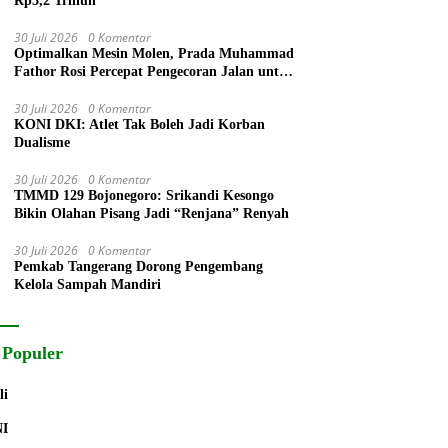
Rp5,2 Triliun
30 Juli 2026
0 Komentar
Optimalkan Mesin Molen, Prada Muhammad
Fathor Rosi Percepat Pengecoran Jalan untuk
Warga
30 Juli 2026
0 Komentar
KONI DKI: Atlet Tak Boleh Jadi Korban
Dualisme
30 Juli 2026
0 Komentar
TMMD 129 Bojonegoro: Srikandi Kesongo
Bikin Olahan Pisang Jadi “Renjana” Renyah
30 Juli 2026
0 Komentar
Pemkab Tangerang Dorong Pengembang
Kelola Sampah Mandiri
 Populer
li
NI