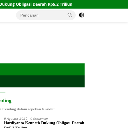
rah Rp5,2 Triliun
Perkuat Mitigasi Risiko, IPC TPK Per
nding
a trending dalam sepekan terakhir
6 Agustus 2026
0 Komentar
Hardiyanto Kenneth Dukung Obligasi Daerah