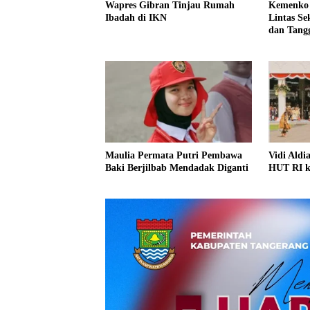
Wapres Gibran Tinjau Rumah
Kemenko 
Ibadah di IKN
Lintas S
dan Tangg
Maulia Permata Putri Pembawa
Vidi Aldi
Baki Berjilbab Mendadak Diganti
HUT RI ke