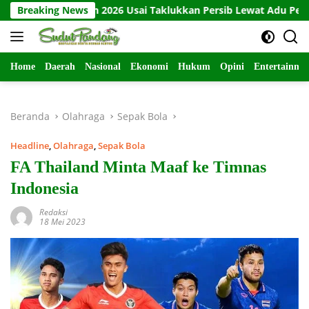
Langsung
 Presiden 2026 Usai Taklukkan Persib Lewat Adu Penalti
Breaking News
ke
konten
Home
Daerah
Nasional
Ekonomi
Hukum
Opini
Entertainme
Beranda
Olahraga
Sepak Bola
Headline
,
Olahraga
,
Sepak Bola
FA Thailand Minta Maaf ke Timnas
Indonesia
Redaksi
18 Mei 2023