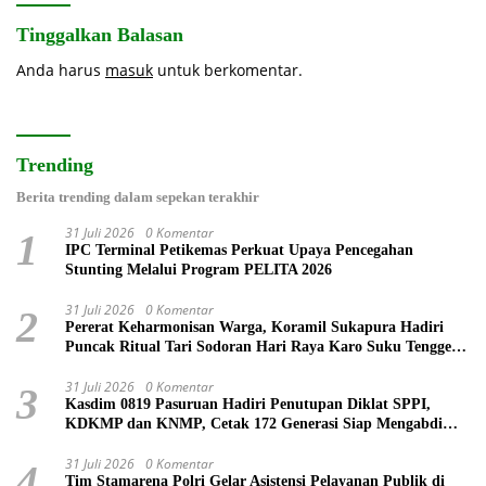
Tinggalkan Balasan
Anda harus
masuk
untuk berkomentar.
Trending
Berita trending dalam sepekan terakhir
31 Juli 2026
0 Komentar
1
IPC Terminal Petikemas Perkuat Upaya Pencegahan
Stunting Melalui Program PELITA 2026
31 Juli 2026
0 Komentar
2
Pererat Keharmonisan Warga, Koramil Sukapura Hadiri
Puncak Ritual Tari Sodoran Hari Raya Karo Suku Tengger
di Bromo
31 Juli 2026
0 Komentar
3
Kasdim 0819 Pasuruan Hadiri Penutupan Diklat SPPI,
KDKMP dan KNMP, Cetak 172 Generasi Siap Mengabdi
untuk Negeri
31 Juli 2026
0 Komentar
4
Tim Stamarena Polri Gelar Asistensi Pelayanan Publik di