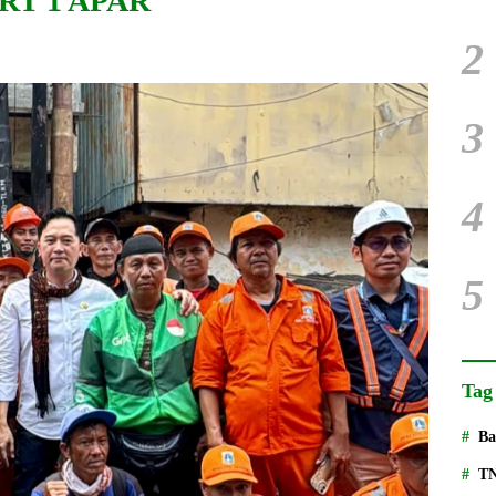
 RT 1 APAR
2
3
4
5
Tag
Ba
T