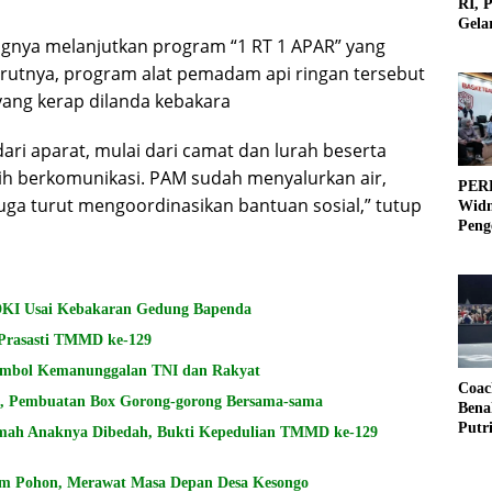
RI, 
Gela
ngnya melanjutkan program “1 RT 1 APAR” yang
Olah
utnya, program alat pemadam api ringan tersebut
yang kerap dilanda kebakara
dari aparat, mulai dari camat dan lurah beserta
ih berkomunikasi. PAM sudah menyalurkan air,
PERB
juga turut mengoordinasikan bantuan sosial,” tutup
Widm
Peng
3×3
KI Usai Kebakaran Gedung Bapenda
Prasasti TMMD ke-129
imbol Kemanunggalan TNI dan Rakyat
Coac
, Pembuatan Box Gorong-gorong Bersama-sama
Bena
Putr
mah Anaknya Dibedah, Bukti Kepedulian TMMD ke-129
m Pohon, Merawat Masa Depan Desa Kesongo