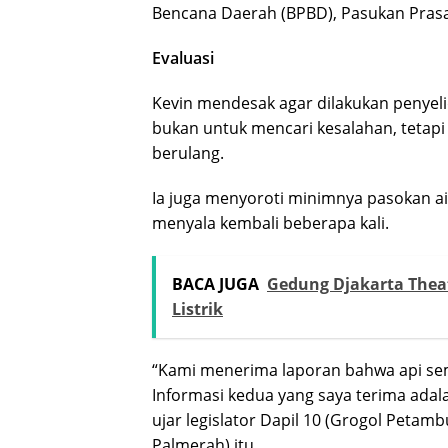
Bencana Daerah (BPBD), Pasukan Pras
Evaluasi
Kevin mendesak agar dilakukan penyel
bukan untuk mencari kesalahan, tetapi 
berulang.
Ia juga menyoroti minimnya pasokan a
menyala kembali beberapa kali.
BACA JUGA
Gedung Djakarta Theat
Listrik
“Kami menerima laporan bahwa api semp
Informasi kedua yang saya terima adala
ujar legislator Dapil 10 (Grogol Peta
Palmerah) itu.