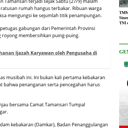
 Tamansari terjadi sejak Sabtu (27/9) malam
an ratusan rumah hangus terbakar. Ribuan warga
TMMD
paksa mengungsi ke sejumlah titik penampungan.
Sine
TNI 
 petugas gabungan dari Pemerintah Provinsi
Keso
Pemb
g royong membersihkan puing-puing.
GE
ahanan Ijazah Karyawan oleh Pengusaha di
as musibah ini. Ini bukan kali pertama kebakaran
ngat bahwa penanganan serta pencegahan harus
ninjau bersama Camat Tamansari Tumpal
gar.
emadam kebakaran (Damkar), Badan Penanggulangan