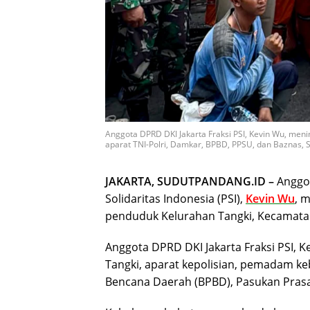
Anggota DPRD DKI Jakarta Fraksi PSI, Kevin Wu, men
aparat TNI-Polri, Damkar, BPBD, PPSU, dan Baznas, S
JAKARTA, SUDUTPANDANG.ID –
Anggot
Solidaritas Indonesia (PSI),
Kevin Wu
, 
penduduk Kelurahan Tangki, Kecamatan 
Anggota DPRD DKI Jakarta Fraksi PSI,
Tangki, aparat kepolisian, pemadam k
Bencana Daerah (BPBD), Pasukan Pras