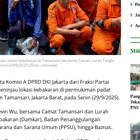
Po
Ja
As
Mil
injau lokasi kebakaran di Tamansari bersama Camat, Lurah Tangki,
enin (29/9/2025).(Foto: istimewa)
a Komisi A DPRD DKI Jakarta dari Fraksi Partai
meninjau lokasi kebakaran di permukiman padat
Tamansari, Jakarta Barat, pada Senin (29/9/2025).
Pang
Teka
PNS
 Kevin Wu, bersama Camat Tamansari dan Lurah
ebakaran (Damkar), Badan Penanggulangan
arana dan Sarana Umum (PPSU), hingga Baznas.