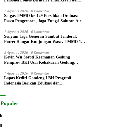
Personel Polkes Berikan Pemeriksaan dan
Pengobatan Warga
1 Agustus 2026
0 Komentar
Satgas TMMD ke-129 Bersihkan Drainase
Pasca Pengecoran, Jaga Fungsi Saluran Air
1 Agustus 2026
0 Komentar
Senyum Tiga Generasi Sambut Jenderal:
Potret Hangat Kunjungan Wasev TMMD 129
Bojonegoro di Kesongo
8 Agustus 2026
0 Komentar
Kevin Wu Soroti Keamanan Gedung
Pemprov DKI Usai Kebakaran Gedung
Bapenda
1 Agustus 2026
0 Komentar
Lapas Kediri Gandeng LBH Progresif
Indonesia Berikan Edukasi dan
Pendampingan Hukum bagi Warga Binaan
 Populer
li
NI