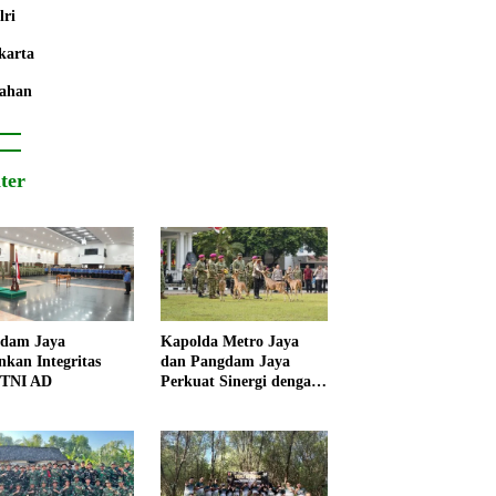
lri
karta
ahan
iter
dam Jaya
Kapolda Metro Jaya
nkan Integritas
dan Pangdam Jaya
 TNI AD
Perkuat Sinergi dengan
Korps Marinir