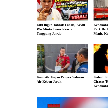
JakLingko Tabrak Lansia, Kevin
Kebakara
Wu Minta TransJakarta
Park Ber
Tanggung Jawab
Menit, K
2 Water 
Kenneth Tinjau Proyek Saluran
Kafe di 
Air Kebon Jeruk
Ciracas T
Kebakaran