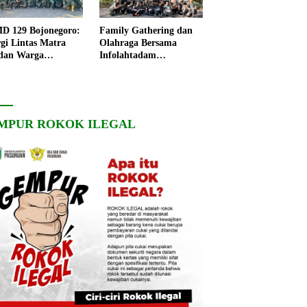
 129 Bojonegoro:
Family Gathering dan
rgi Lintas Matra
Olahraga Bersama
dan Warga
Infolahtadam
ngo, Percepat
V/Brawijaya Pererat
angunan Desa
Soliditas dan
Kebersamaan
MPUR ROKOK ILEGAL