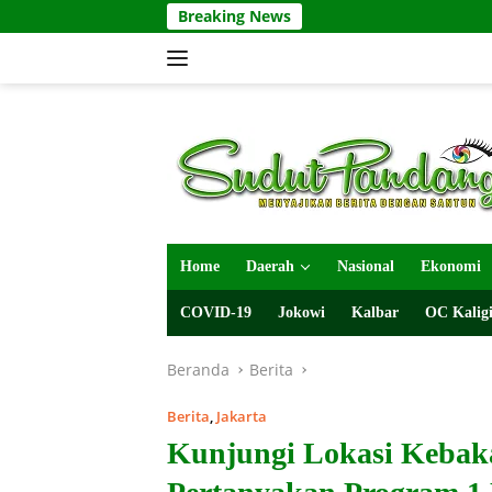
Langsung
Breaking News
ke
konten
Home
Daerah
Nasional
Ekonomi
COVID-19
Jokowi
Kalbar
OC Kaligi
Beranda
Berita
Berita
,
Jakarta
Kunjungi Lokasi Kebak