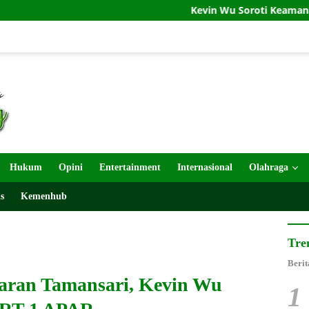
Kevin Wu Soroti Keamanan Gedung Pemprov
Hukum
Opini
Entertainment
Internasional
Olahraga
s
Kemenhub
Tre
Berit
aran Tamansari, Kevin Wu
1