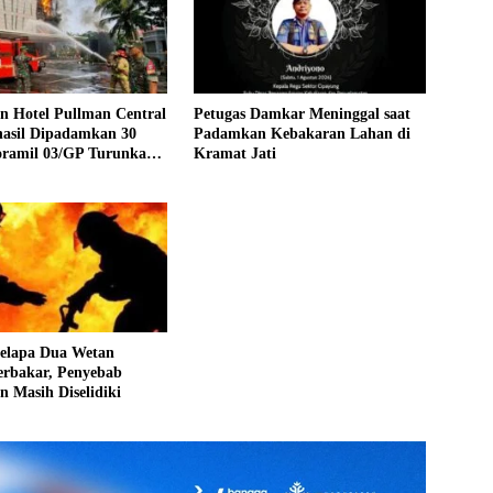
n Hotel Pullman Central
Petugas Damkar Meninggal saat
hasil Dipadamkan 30
Padamkan Kebakaran Lahan di
oramil 03/GP Turunkan
Kramat Jati
Tank
Kelapa Dua Wetan
erbakar, Penyebab
 Masih Diselidiki