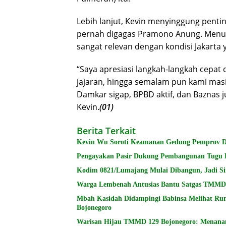
Lebih lanjut, Kevin menyinggung penti
pernah digagas Pramono Anung. Menur
sangat relevan dengan kondisi Jakarta 
“Saya apresiasi langkah-langkah cepat 
jajaran, hingga semalam pun kami mas
Damkar sigap, BPBD aktif, dan Baznas 
Kevin.
(01)
Berita Terkait
Kevin Wu Soroti Keamanan Gedung Pemprov D
Pengayakan Pasir Dukung Pembangunan Tugu 
Kodim 0821/Lumajang Mulai Dibangun, Jadi S
Warga Lembenah Antusias Bantu Satgas TMMD
Mbah Kasidah Didampingi Babinsa Melihat Ru
Bojonegoro
Warisan Hijau TMMD 129 Bojonegoro: Menana