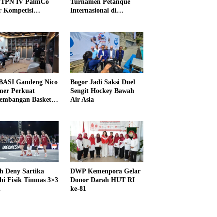
PTPN IV PalmCo
Turnamen Petanque
r Kompetisi
Internasional di
raga
UNDIKMA
ASI Gandeng Nico
Bogor Jadi Saksi Duel
er Perkuat
Sengit Hockey Bawah
embangan Basket
Air Asia
h Deny Sartika
DWP Kemenpora Gelar
hi Fisik Timnas 3×3
Donor Darah HUT RI
i
ke-81