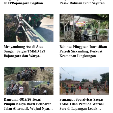
0813/Bojonegoro Bagikan
Pasok Ratusan Bibit Sayuran
Tempat Sampah kepada Warga
untuk Warga Kesongo
Kesongo
Menyambung Asa di Atas
Babinsa Plinggisan Intensifkan
Sungai: Satgas TMMD 129
Patroli Siskamling, Perkuat
Bojonegoro dan Warga
Keamanan Lingkungan
Wujudkan Jembatan Brang
Etan
Danramil 0819/26 Tosari
Semangat Sportivitas Satgas
Pimpin Karya Bakti Pelebaran
TMMD dan Pemuda Warnai
Jalan Alternatif, Wujud Nyata
Sore di Lapangan Ledok