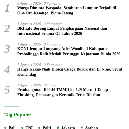
8 Agustus 2026
0 Komentar
1
Warga Diminta Waspada, Semburan Lumpur Terjadi di
Oro-Oro Kesongo, Blora-Jateng
1 Agustus 2026
0 Komentar
2
BRI Life Borong Empat Penghargaan Nasional dan
Internasional Selama Q3 Tahun 2026
1 Agustus 2026
0 Komentar
3
KONI Jemput Langsung Atlet Woodball Kabupaten
Probolinggo Raih Medali Perunggu Kejuaraan Dunia 2026
1 Agustus 2026
0 Komentar
4
Harga Kakao Naik Dipicu Cuaga Buruk dan El Nino, Sebut
Kemendag
1 Agustus 2026
0 Komentar
5
Pembangunan RTLH TMMD ke-129 Masuki Tahap
Finishing, Pemasangan Keramik Terus Dikebut
Tag Populer
Bali
TNI
Polri
Jakarta
Asahan