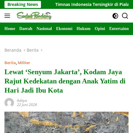
Langsung
eng
Breaking News
Timnas Indonesia Tersingkir di Piala AFF 2026 Usai 
ke
konten
Home
Daerah
Nasional
Ekonomi
Hukum
Opini
Entertainme
Beranda
Berita
Berita
,
Militer
Lewat ‘Senyum Jakarta’, Kodam Jaya
Rajut Kedekatan dengan Anak Yatim di
Hari Jadi Ibu Kota
Aditya
22 Juni 2026