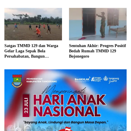
Kemanunggalan TNI dan
Tempuro
Rakyat
Satgas TMMD 129 dan Warga
Sentuhan Akhir: Progres Positif
Gelar Laga Sepak Bola
Bedah Rumah TMMD 129
Persahabatan, Bangun
Bojonegoro
Keakraban di Tengah Program
Pembangunan