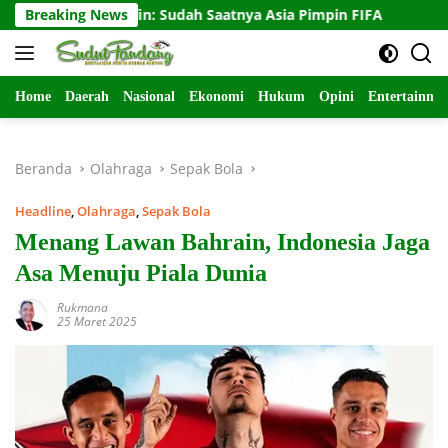
Langsung
Djohar Arifin: Sudah Saatnya Asia Pimpin FIFA
Breaking News
Paulo Ri
ke
konten
Home
Daerah
Nasional
Ekonomi
Hukum
Opini
Entertainme
Beranda
Olahraga
Sepak Bola
Headline
,
Olahraga
,
Sepak Bola
Menang Lawan Bahrain, Indonesia Jaga
Asa Menuju Piala Dunia
Rukmana
25 Maret 2025