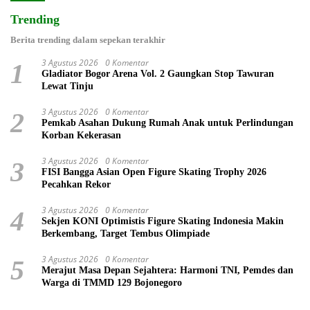
Trending
Berita trending dalam sepekan terakhir
3 Agustus 2026
0 Komentar
1
Gladiator Bogor Arena Vol. 2 Gaungkan Stop Tawuran
Lewat Tinju
3 Agustus 2026
0 Komentar
2
Pemkab Asahan Dukung Rumah Anak untuk Perlindungan
Korban Kekerasan
3 Agustus 2026
0 Komentar
3
FISI Bangga Asian Open Figure Skating Trophy 2026
Pecahkan Rekor
3 Agustus 2026
0 Komentar
4
Sekjen KONI Optimistis Figure Skating Indonesia Makin
Berkembang, Target Tembus Olimpiade
3 Agustus 2026
0 Komentar
5
Merajut Masa Depan Sejahtera: Harmoni TNI, Pemdes dan
Warga di TMMD 129 Bojonegoro