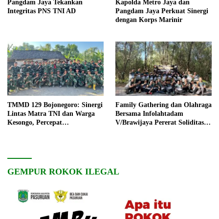
Pangdam Jaya Tekankan
Kapolda Metro Jaya dan
Integritas PNS TNI AD
Pangdam Jaya Perkuat Sinergi
dengan Korps Marinir
TMMD 129 Bojonegoro: Sinergi
Family Gathering dan Olahraga
Lintas Matra TNI dan Warga
Bersama Infolahtadam
Kesongo, Percepat
V/Brawijaya Pererat Soliditas
Pembangunan Desa
dan Kebersamaan
GEMPUR ROKOK ILEGAL