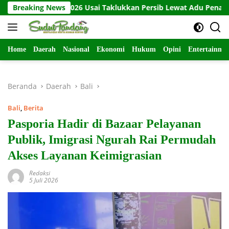
Langsung
siden 2026 Usai Taklukkan Persib Lewat Adu Penalti
Breaking News
Babi
ke
konten
Home
Daerah
Nasional
Ekonomi
Hukum
Opini
Entertainme
Beranda
Daerah
Bali
Bali
,
Berita
Pasporia Hadir di Bazaar Pelayanan
Publik, Imigrasi Ngurah Rai Permudah
Akses Layanan Keimigrasian
Redaksi
5 Juli 2026