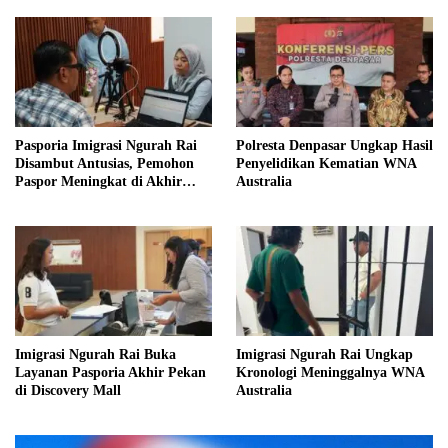
Pasporia Imigrasi Ngurah Rai
Polresta Denpasar Ungkap Hasil
Disambut Antusias, Pemohon
Penyelidikan Kematian WNA
Paspor Meningkat di Akhir
Australia
Pekan
Imigrasi Ngurah Rai Buka
Imigrasi Ngurah Rai Ungkap
Layanan Pasporia Akhir Pekan
Kronologi Meninggalnya WNA
di Discovery Mall
Australia