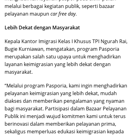
melalui berbagai kegiatan publik, seperti bazaar
pelayanan maupun
car free day
.
Lebih Dekat dengan Masyarakat
Kepala Kantor Imigrasi Kelas I Khusus TPI Ngurah Rai,
Bugie Kurniawan, mengatakan, program Pasporia
merupakan salah satu upaya untuk menghadirkan
layanan keimigrasian yang lebih dekat dengan
masyarakat.
“Melalui program Pasporia, kami ingin menghadirkan
pelayanan keimigrasian yang lebih dekat, mudah
diakses dan memberikan pengalaman yang nyaman
bagi masyarakat. Partisipasi dalam Bazaar Pelayanan
Publik ini menjadi wujud komitmen kami untuk terus
berinovasi dalam memberikan pelayanan prima,
sekaligus memperluas edukasi keimigrasian kepada