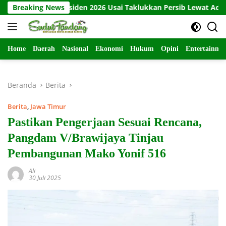
Langsung
a Piala Presiden 2026 Usai Taklukkan Persib Lewat Adu Penalti
Breaking News
ke
konten
Home
Daerah
Nasional
Ekonomi
Hukum
Opini
Entertainme
Beranda
Berita
Berita
,
Jawa Timur
Pastikan Pengerjaan Sesuai Rencana,
Pangdam V/Brawijaya Tinjau
Pembangunan Mako Yonif 516
Ali
30 Juli 2025