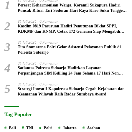
31 Juli 2026
0 Komentar
1
Pererat Keharmonisan Warga, Koramil Sukapura Hadiri
Puncak Ritual Tari Sodoran Hari Raya Karo Suku Tengger
di Bromo
31 Juli 2026
0 Komentar
2
Kasdim 0819 Pasuruan Hadiri Penutupan Diklat SPPI,
KDKMP dan KNMP, Cetak 172 Generasi Siap Mengabdi
untuk Negeri
31 Juli 2026
0 Komentar
3
Tim Stamarena Polri Gelar Asistensi Pelayanan Publik di
Polresta Sidoarjo
31 Juli 2026
0 Komentar
4
Satlantas Polresta Sidoarjo Hadirkan Layanan
Perpanjangan SIM Keliling 24 Jam Selama 17 Hari Non
Stop
31 Juli 2026
0 Komentar
5
Strategi Inovatif Kapolresta Sidoarjo Cegah Kejahatan dan
Keamanan Wilayah Raih Radar Surabaya Award
Tag Populer
Bali
TNI
Polri
Jakarta
Asahan