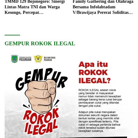
TMMD 129 Bojonegoro: Sinergi
Family Gathering dan Olahraga
Lintas Matra TNI dan Warga
Bersama Infolahtadam
Kesongo, Percepat
V/Brawijaya Pererat Soliditas
Pembangunan Desa
dan Kebersamaan
GEMPUR ROKOK ILEGAL