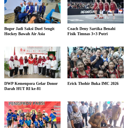
Bogor Jadi Saksi Duel Sengit
Coach Deny Sartika Benahi
Hockey Bawah Air Asia
Fisik Timnas 3×3 Putri
DWP Kemenpora Gelar Donor
Erick Thohir Buka IMC 2026
Darah HUT RI ke-81