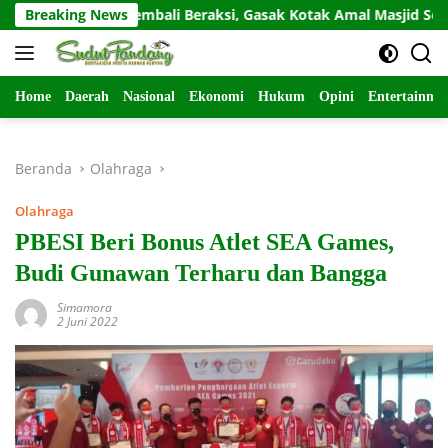
Langsung
Residivis Kembali Beraksi, Gasak Kotak Amal Masjid Sepi di Gunu
Breaking News
ke
konten
Home
Daerah
Nasional
Ekonomi
Hukum
Opini
Entertainme
Beranda
Olahraga
Olahraga
PBESI Beri Bonus Atlet SEA Games,
Budi Gunawan Terharu dan Bangga
Simamora
2 Juni 2022