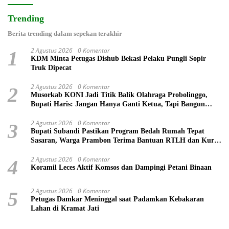
Trending
Berita trending dalam sepekan terakhir
2 Agustus 2026
0 Komentar
1
KDM Minta Petugas Dishub Bekasi Pelaku Pungli Sopir
Truk Dipecat
2 Agustus 2026
0 Komentar
2
Musorkab KONI Jadi Titik Balik Olahraga Probolinggo,
Bupati Haris: Jangan Hanya Ganti Ketua, Tapi Bangun
Prestasi
2 Agustus 2026
0 Komentar
3
Bupati Subandi Pastikan Program Bedah Rumah Tepat
Sasaran, Warga Prambon Terima Bantuan RTLH dan Kursi
Roda
2 Agustus 2026
0 Komentar
4
Koramil Leces Aktif Komsos dan Dampingi Petani Binaan
2 Agustus 2026
0 Komentar
5
Petugas Damkar Meninggal saat Padamkan Kebakaran
Lahan di Kramat Jati