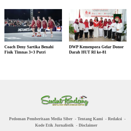
Coach Deny Sartika Benahi
DWP Kemenpora Gelar Donor
Fisik Timnas 3×3 Putri
Darah HUT RI ke-81
Pedoman Pemberitaan Media Siber
Tentang Kami
Redaksi
Kode Etik Jurnalistik
Disclaimer