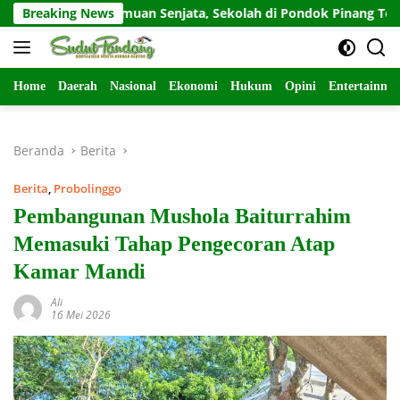
Langsung
Pasca-Temuan Senjata, Sekolah di Pondok Pinang Terapkan 
Breaking News
ke
konten
Home
Daerah
Nasional
Ekonomi
Hukum
Opini
Entertainme
Beranda
Berita
Berita
,
Probolinggo
Pembangunan Mushola Baiturrahim
Memasuki Tahap Pengecoran Atap
Kamar Mandi
Ali
16 Mei 2026