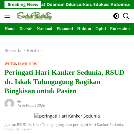
Langsung
Breaking News
Sahabat Odamun Diluncurkan, Edukasi Autoimun Diperk
ke
konten
Home
Daerah
Nasional
Ekonomi
Hukum
Opini
Entertainme
Beranda
Berita
Berita
,
Jawa Timur
Peringati Hari Kanker Sedunia, RSUD
dr. Iskak Tulungagung Bagikan
Bingkisan untuk Pasien
Ali
18 Februari 2026
Jajaran RSUD dr. Iskak Tulungagung saat peringati Hari Kanker Sedunia.
(Foto : Istimewa)