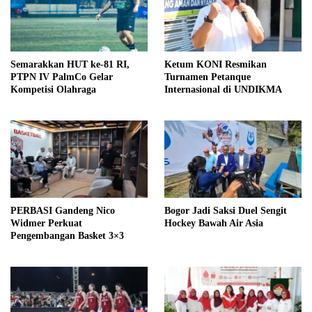
Semarakkan HUT ke-81 RI,
Ketum KONI Resmikan
PTPN IV PalmCo Gelar
Turnamen Petanque
Kompetisi Olahraga
Internasional di UNDIKMA
PERBASI Gandeng Nico
Bogor Jadi Saksi Duel Sengit
Widmer Perkuat
Hockey Bawah Air Asia
Pengembangan Basket 3×3