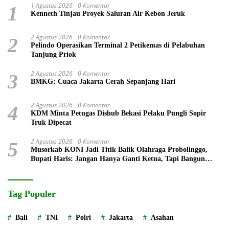
1 Agustus 2026
0 Komentar
1
Kenneth Tinjau Proyek Saluran Air Kebon Jeruk
2 Agustus 2026
0 Komentar
2
Pelindo Operasikan Terminal 2 Petikemas di Pelabuhan
Tanjung Priok
2 Agustus 2026
0 Komentar
3
BMKG: Cuaca Jakarta Cerah Sepanjang Hari
2 Agustus 2026
0 Komentar
4
KDM Minta Petugas Dishub Bekasi Pelaku Pungli Sopir
Truk Dipecat
2 Agustus 2026
0 Komentar
5
Musorkab KONI Jadi Titik Balik Olahraga Probolinggo,
Bupati Haris: Jangan Hanya Ganti Ketua, Tapi Bangun
Prestasi
Tag Populer
Bali
TNI
Polri
Jakarta
Asahan