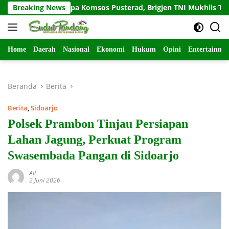
Langsung
Salam Sapa Komsos Pusterad, Brigjen TNI Mukhlis Tekankan 
Breaking News
ke
konten
Home
Daerah
Nasional
Ekonomi
Hukum
Opini
Entertainme
Beranda
Berita
Berita
,
Sidoarjo
Polsek Prambon Tinjau Persiapan
Lahan Jagung, Perkuat Program
Swasembada Pangan di Sidoarjo
Ali
2 Juni 2026