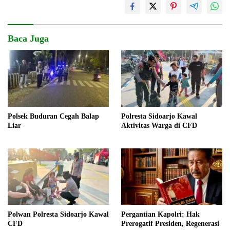
Baca Juga
Polsek Buduran Cegah Balap
Polresta Sidoarjo Kawal
Liar
Aktivitas Warga di CFD
Polwan Polresta Sidoarjo Kawal
Pergantian Kapolri: Hak
CFD
Prerogatif Presiden, Regenerasi