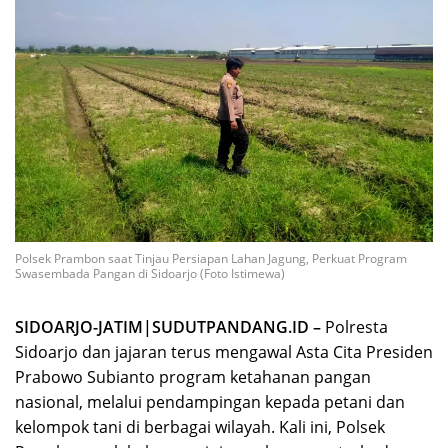
Polsek Prambon saat Tinjau Persiapan Lahan Jagung, Perkuat Program
Swasembada Pangan di Sidoarjo (Foto Istimewa)
SIDOARJO-JATIM|SUDUTPANDANG.ID –
Polresta
Sidoarjo dan jajaran terus mengawal Asta Cita Presiden
Prabowo Subianto program ketahanan pangan
nasional, melalui pendampingan kepada petani dan
kelompok tani di berbagai wilayah. Kali ini, Polsek