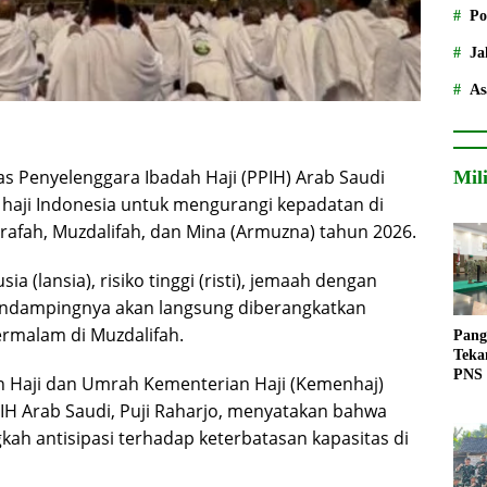
Po
Ja
As
s Penyelenggara Ibadah Haji (PPIH) Arab Saudi
Mil
aji Indonesia untuk mengurangi kepadatan di
Arafah, Muzdalifah, dan Mina (Armuzna) tahun 2026.
ia (lansia), risiko tinggi (risti), jemaah dengan
pendampingnya akan langsung diberangkatkan
rmalam di Muzdalifah.
Pang
Teka
PNS
an Haji dan Umrah Kementerian Haji (Kemenhaj)
PIH Arab Saudi, Puji Raharjo, menyatakan bahwa
gkah antisipasi terhadap keterbatasan kapasitas di