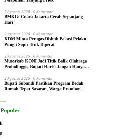
Pelabuhan Tanjung Priok
2 Agustus 2026
0 Komentar
BMKG: Cuaca Jakarta Cerah Sepanjang
Hari
2 Agustus 2026
0 Komentar
KDM Minta Petugas Dishub Bekasi Pelaku
Pungli Sopir Truk Dipecat
2 Agustus 2026
0 Komentar
Musorkab KONI Jadi Titik Balik Olahraga
Probolinggo, Bupati Haris: Jangan Hanya
Ganti Ketua, Tapi Bangun Prestasi
2 Agustus 2026
0 Komentar
Bupati Subandi Pastikan Program Bedah
Rumah Tepat Sasaran, Warga Prambon
Terima Bantuan RTLH dan Kursi Roda
 Populer
li
NI