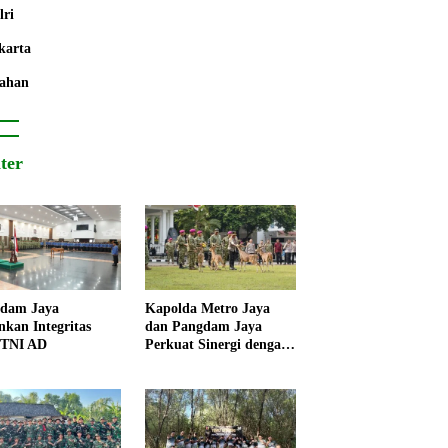
lri
karta
ahan
iter
dam Jaya
Kapolda Metro Jaya
nkan Integritas
dan Pangdam Jaya
 TNI AD
Perkuat Sinergi dengan
Korps Marinir