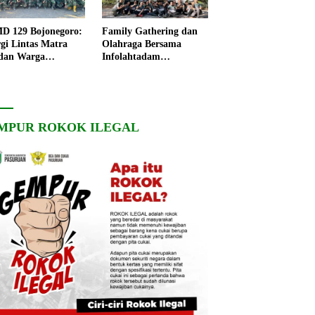
 129 Bojonegoro:
Family Gathering dan
rgi Lintas Matra
Olahraga Bersama
dan Warga
Infolahtadam
ngo, Percepat
V/Brawijaya Pererat
angunan Desa
Soliditas dan
Kebersamaan
MPUR ROKOK ILEGAL