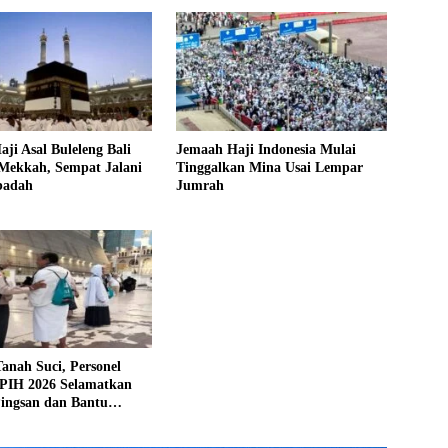
ji Asal Buleleng Bali
Jemaah Haji Indonesia Mulai
 Mekkah, Sempat Jalani
Tinggalkan Mina Usai Lempar
badah
Jumrah
Tanah Suci, Personel
PIH 2026 Selamatkan
ingsan dan Bantu
rsesat di Masjidil