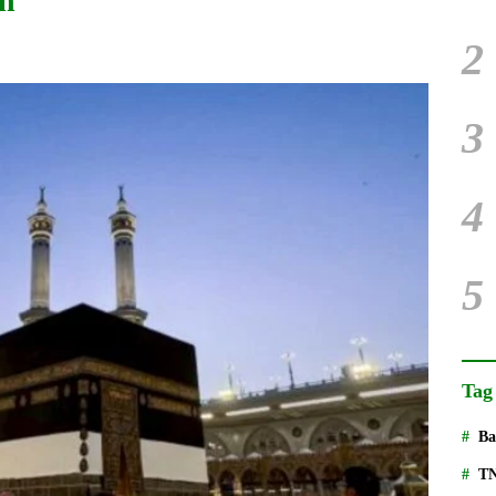
ah
2
3
4
5
Tag
Ba
T