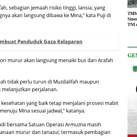
h, sebagian jemaah risiko tinggi, lansia, yang
TMMD
ya akan langsung dibawa ke Mina,” kata Puji di
Sine
TNI 
Keso
Pemb
Membuat Penduduk Gaza Kelaparan
GE
ri murur akan langsung menaiki bus dari Arafah
ah tidak perlu turun di Muzdalifah maupun
melanjutkan perjalanan.
 kesehatan yang baik tetap menjalani prosesi mabit
menuju Mina sesuai jadwal,” katanya.
Saudi bersama Satuan Operasi Armuzna masih
sanaan murur dan tanazul, termasuk pembagian