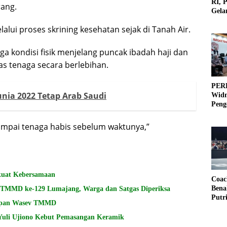
RI, 
rang.
Gela
Olah
alui proses skrining kesehatan sejak di Tanah Air.
 kondisi fisik menjelang puncak ibadah haji dan
as tenaga secara berlebihan.
PERB
unia 2022 Tetap Arab Saudi
Widm
Peng
3×3
sampai tenaga habis sebelum waktunya,”
kuat Kebersamaan
Coac
Bena
i TMMD ke-129 Lumajang, Warga dan Satgas Diperiksa
Putr
siapan Wasev TMMD
Yuli Ujiono Kebut Pemasangan Keramik