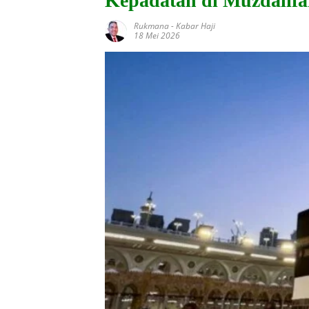
Kepadatan di Muzdalif
Rukmana
-
Kabar Haji
18 Mei 2026