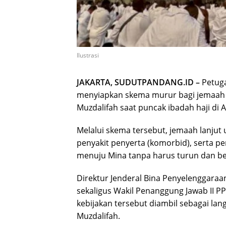
Ilustrasi
JAKARTA, SUDUTPANDANG.ID –
Petuga
menyiapkan skema murur bagi jemaah h
Muzdalifah saat puncak ibadah haji di 
Melalui skema tersebut, jemaah lanjut us
penyakit penyerta (komorbid), serta 
menuju Mina tanpa harus turun dan be
Direktur Jenderal Bina Penyelenggara
sekaligus Wakil Penanggung Jawab II P
kebijakan tersebut diambil sebagai lan
Muzdalifah.