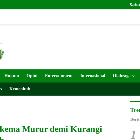
Sahabat Odamun D
Hukum
Opini
Entertainment
Internasional
Olahraga
s
Kemenhub
Tre
Berit
Skema Murur demi Kurangi
1