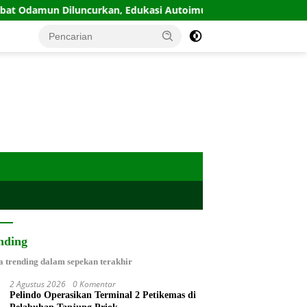
iluncurkan, Edukasi Autoimun Diperkuat
IPW Desak Kap
nding
a trending dalam sepekan terakhir
2 Agustus 2026
0 Komentar
Pelindo Operasikan Terminal 2 Petikemas di