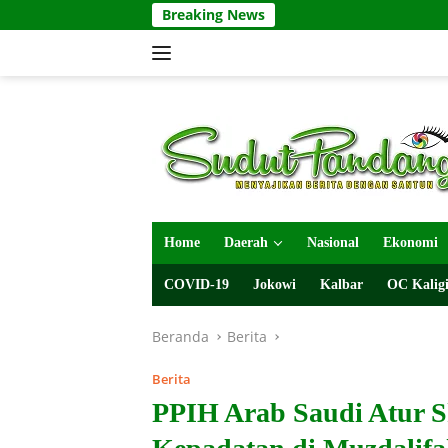
Langsung
Breaking News
ke
konten
Home
Daerah
Nasional
Ekonomi
COVID-19
Jokowi
Kalbar
OC Kaligi
Beranda
Berita
Berita
PPIH Arab Saudi Atur 