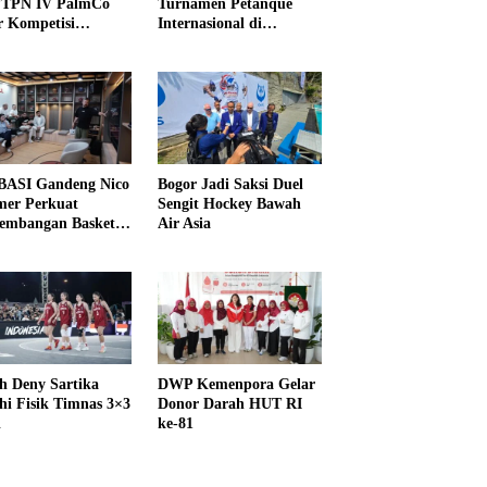
PTPN IV PalmCo
Turnamen Petanque
r Kompetisi
Internasional di
raga
UNDIKMA
ASI Gandeng Nico
Bogor Jadi Saksi Duel
er Perkuat
Sengit Hockey Bawah
embangan Basket
Air Asia
h Deny Sartika
DWP Kemenpora Gelar
hi Fisik Timnas 3×3
Donor Darah HUT RI
i
ke-81