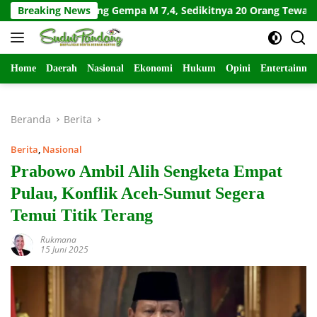
Langsung
 Diguncang Gempa M 7,4, Sedikitnya 20 Orang Tewas
Breaking News
W
ke
konten
Home
Daerah
Nasional
Ekonomi
Hukum
Opini
Entertainme
Beranda
Berita
Berita
,
Nasional
Prabowo Ambil Alih Sengketa Empat
Pulau, Konflik Aceh-Sumut Segera
Temui Titik Terang
Rukmana
15 Juni 2025