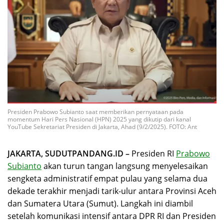
Presiden Prabowo Subianto saat memberikan pernyataan pada
momentum Hari Pers Nasional (HPN) 2025 yang dikutip dari kanal
YouTube Sekretariat Presiden di Jakarta, Ahad (9/2/2025). FOTO: Ant
JAKARTA, SUDUTPANDANG.ID –
Presiden RI
Prabowo
Subianto
akan turun tangan langsung menyelesaikan
sengketa administratif empat pulau yang selama dua
dekade terakhir menjadi tarik-ulur antara Provinsi Aceh
dan Sumatera Utara (Sumut). Langkah ini diambil
setelah komunikasi intensif antara DPR RI dan Presiden