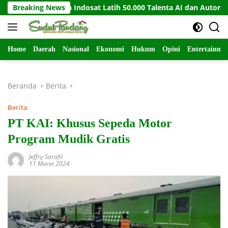
Langsung
UiPath dan Indosat Latih 50.000 Talenta AI dan Automation
Breaking News
ke
konten
Home
Daerah
Nasional
Ekonomi
Hukum
Opini
Entertainme
Beranda
Berita
Berita
PT KAI: Khusus Sepeda Motor
Program Mudik Gratis
Jeffry Sarafil
11 Maret 2024