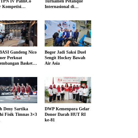
PTPN IV PalmCo
Turnamen Petanque
r Kompetisi
Internasional di
raga
UNDIKMA
ASI Gandeng Nico
Bogor Jadi Saksi Duel
er Perkuat
Sengit Hockey Bawah
embangan Basket
Air Asia
h Deny Sartika
DWP Kemenpora Gelar
hi Fisik Timnas 3×3
Donor Darah HUT RI
i
ke-81