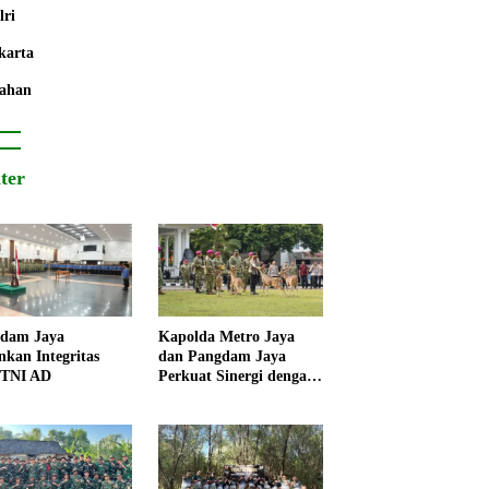
lri
karta
ahan
iter
dam Jaya
Kapolda Metro Jaya
nkan Integritas
dan Pangdam Jaya
 TNI AD
Perkuat Sinergi dengan
Korps Marinir