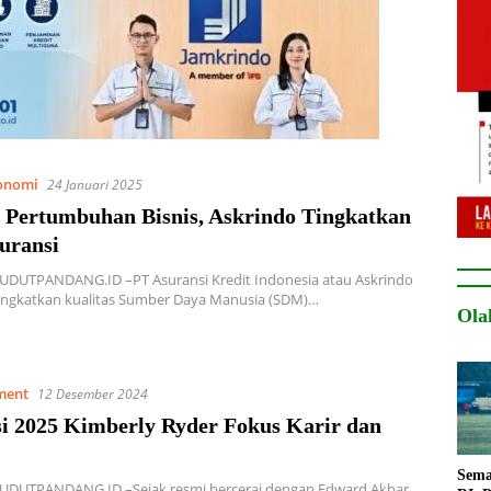
onomi
24 Januari 2025
 Pertumbuhan Bisnis, Askrindo Tingkatkan
uransi
SUDUTPANDANG.ID –PT Asuransi Kredit Indonesia atau Askrindo
ingkatkan kualitas Sumber Daya Manusia (SDM)…
Ola
ment
12 Desember 2024
si 2025 Kimberly Ryder Fokus Karir dan
Sema
SUDUTPANDANG.ID –Sejak resmi bercerai dengan Edward Akbar,