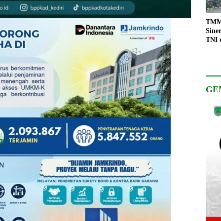
TMMD
Sine
TNI 
Keso
Pemb
GE