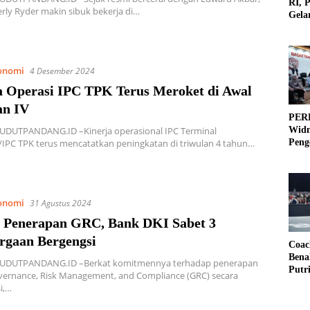
RI, 
erly Ryder makin sibuk bekerja di…
Gela
Olah
onomi
4 Desember 2024
a Operasi IPC TPK Terus Meroket di Awal
an IV
PERB
SUDUTPANDANG.ID –Kinerja operasional IPC Terminal
Widm
IPC TPK terus mencatatkan peningkatan di triwulan 4 tahun…
Peng
3×3
onomi
31 Agustus 2024
 Penerapan GRC, Bank DKI Sabet 3
rgaan Bergengsi
Coac
Bena
SUDUTPANDANG.ID –Berkat komitmennya terhadap penerapan
Putr
vernance, Risk Management, and Compliance (GRC) secara
i,…