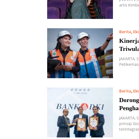
artis Kimb
Berita
,
Ek
Kinerj
Triwul
JAKARTA, 
Petikemas/
Berita
,
Ek
Dorong
Pengha
JAKARTA, 
prinsip Go
terintegras