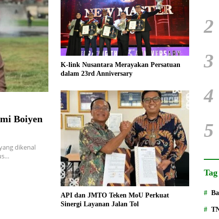
2
3
K-link Nusantara Merayakan Persatuan
dalam 23rd Anniversary
4
ami Boiyen
5
yang dikenal
gus…
Tag
Ba
API dan JMTO Teken MoU Perkuat
Sinergi Layanan Jalan Tol
T