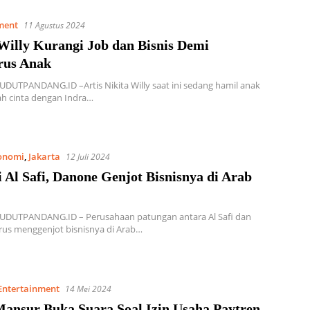
ment
11 Agustus 2024
Willy Kurangi Job dan Bisnis Demi
us Anak
UDUTPANDANG.ID –Artis Nikita Willy saat ini sedang hamil anak
ah cinta dengan Indra…
onomi
,
Jakarta
12 Juli 2024
 Al Safi, Danone Genjot Bisnisnya di Arab
SUDUTPANDANG.ID – Perusahaan patungan antara Al Safi dan
rus menggenjot bisnisnya di Arab…
Entertainment
14 Mei 2024
Mansur Buka Suara Soal Izin Usaha Paytren