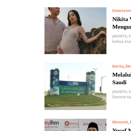
Entertain
Nikita 
Mengur
JAKARTA, S
kedua, bu
Berita
,
Ek
Melalui
Saudi
JAKARTA, 
Danone te
Ekonomi
,
Yusuf 