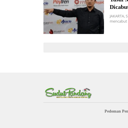
Dicabu
JAKARTA, 
mencabut i
Pedoman Pem