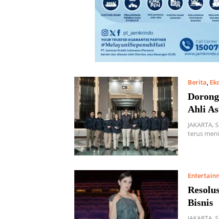
Berita
,
Ek
Dorong
Ahli As
JAKARTA, 
terus men
Entertain
Resolu
Bisnis
JAKARTA, 