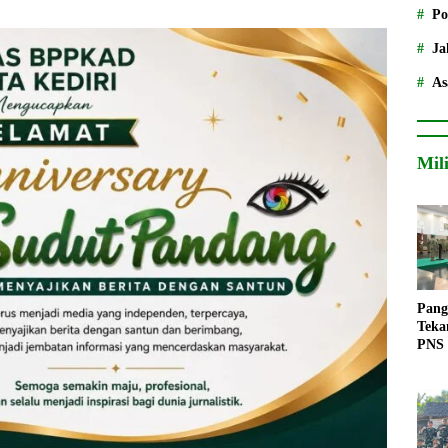
Po
Ja
As
Mil
Pang
Teka
PNS