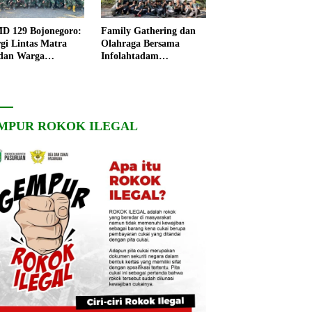
 129 Bojonegoro:
Family Gathering dan
rgi Lintas Matra
Olahraga Bersama
dan Warga
Infolahtadam
ngo, Percepat
V/Brawijaya Pererat
angunan Desa
Soliditas dan
Kebersamaan
MPUR ROKOK ILEGAL