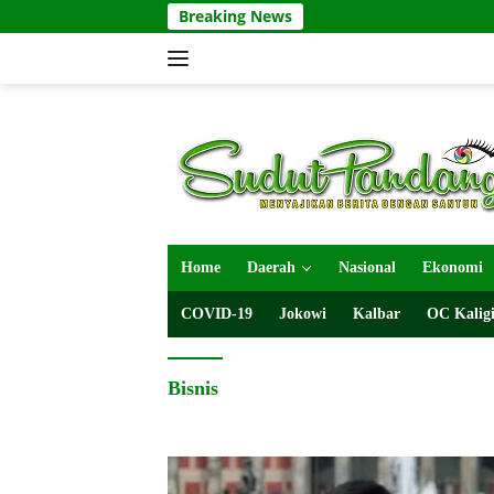
Langsung
Breaking News
ke
konten
Home
Daerah
Nasional
Ekonomi
COVID-19
Jokowi
Kalbar
OC Kaligi
Bisnis