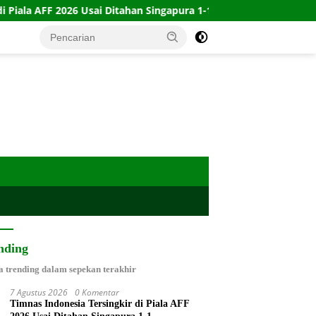
6 Usai Ditahan Singapura 1-1
10 Kartu Legacy 100 CTFP: 
nding
a trending dalam sepekan terakhir
7 Agustus 2026
0 Komentar
Timnas Indonesia Tersingkir di Piala AFF