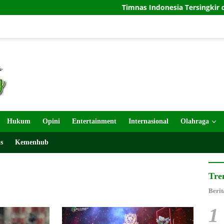
Timnas Indonesia Tersingkir di Piala AFF 202
Hukum
Opini
Entertainment
Internasional
Olahraga
s
Kemenhub
Tre
Berit
1