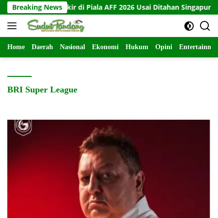
Langsung
a Tersingkir di Piala AFF 2026 Usai Ditahan Singapura 1-1
Breaking News
ke
konten
Home
Daerah
Nasional
Ekonomi
Hukum
Opini
Entertainme
BRI Super League