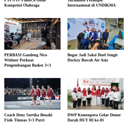
PTPN IV PalmCo Gelar
Turnamen Petanque
Kompetisi Olahraga
Internasional di UNDIKMA
PERBASI Gandeng Nico
Bogor Jadi Saksi Duel Sengit
Widmer Perkuat
Hockey Bawah Air Asia
Pengembangan Basket 3×3
Coach Deny Sartika Benahi
DWP Kemenpora Gelar Donor
Fisik Timnas 3×3 Putri
Darah HUT RI ke-81