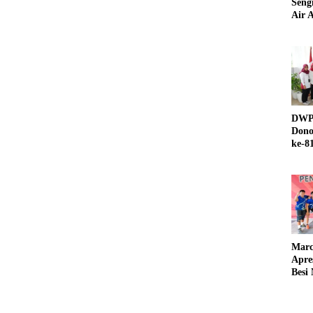
Seng
Air A
DWP 
Dono
ke-8
Marc
Apre
Besi