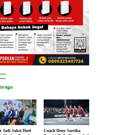
hraga
r Jadi Saksi Duel
Coach Deny Sartika