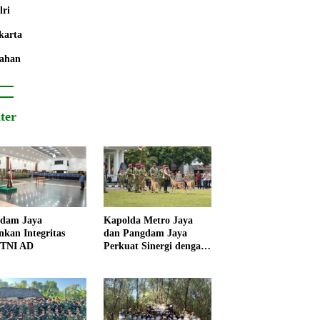
lri
karta
ahan
iter
dam Jaya
Kapolda Metro Jaya
nkan Integritas
dan Pangdam Jaya
 TNI AD
Perkuat Sinergi dengan
Korps Marinir