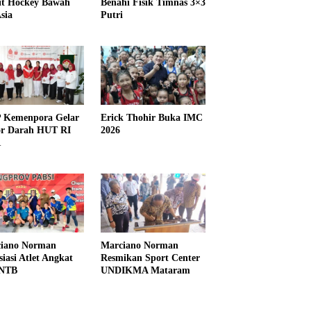
it Hockey Bawah
Benahi Fisik Timnas 3×3
sia
Putri
Kemenpora Gelar
Erick Thohir Buka IMC
r Darah HUT RI
2026
1
iano Norman
Marciano Norman
siasi Atlet Angkat
Resmikan Sport Center
 NTB
UNDIKMA Mataram