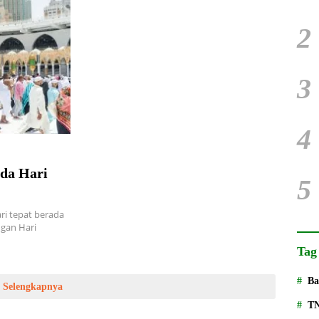
2
3
4
ada Hari
5
i tepat berada
ngan Hari
Tag
Ba
Selengkapnya
T