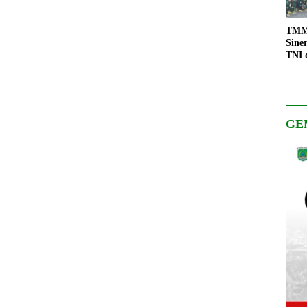
TMMD
Sine
TNI 
Keso
Pemb
GE