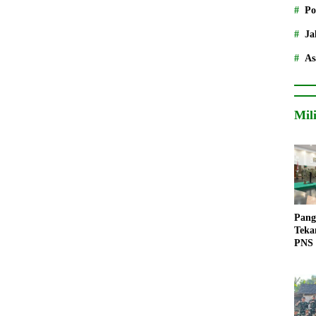
Po
Ja
As
Mil
Pang
Teka
PNS