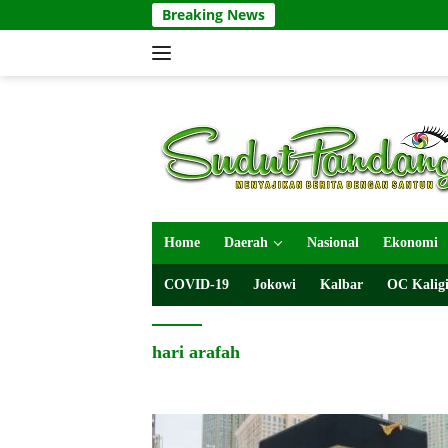
Langsung
Breaking News
ke
konten
Home
Daerah
Nasional
Ekonomi
COVID-19
Jokowi
Kalbar
OC Kaligi
hari arafah