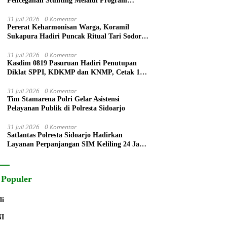
Pencegahan Stunting Melalui Program
PELITA 2026
31 Juli 2026
0 Komentar
Pererat Keharmonisan Warga, Koramil
Sukapura Hadiri Puncak Ritual Tari Sodoran
Hari Raya Karo Suku Tengger di Bromo
31 Juli 2026
0 Komentar
Kasdim 0819 Pasuruan Hadiri Penutupan
Diklat SPPI, KDKMP dan KNMP, Cetak 172
Generasi Siap Mengabdi untuk Negeri
31 Juli 2026
0 Komentar
Tim Stamarena Polri Gelar Asistensi
Pelayanan Publik di Polresta Sidoarjo
31 Juli 2026
0 Komentar
Satlantas Polresta Sidoarjo Hadirkan
Layanan Perpanjangan SIM Keliling 24 Jam
Selama 17 Hari Non Stop
 Populer
li
NI