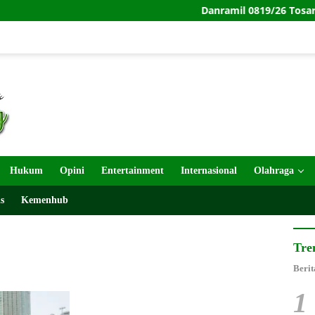
Danramil 0819/26 Tosari Pimpin 
Hukum
Opini
Entertainment
Internasional
Olahraga
s
Kemenhub
Tre
Berit
1