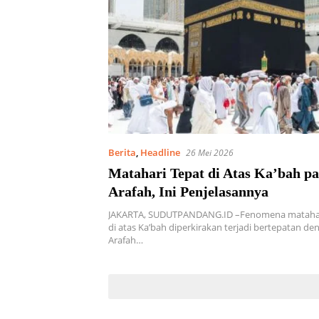
Berita
,
Headline
26 Mei 2026
Matahari Tepat di Atas Ka’bah p
Arafah, Ini Penjelasannya
JAKARTA, SUDUTPANDANG.ID –Fenomena matahar
di atas Ka’bah diperkirakan terjadi bertepatan de
Arafah…