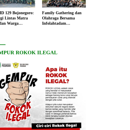
 129 Bojonegoro:
Family Gathering dan
rgi Lintas Matra
Olahraga Bersama
dan Warga
Infolahtadam
ngo, Percepat
V/Brawijaya Pererat
angunan Desa
Soliditas dan
Kebersamaan
MPUR ROKOK ILEGAL