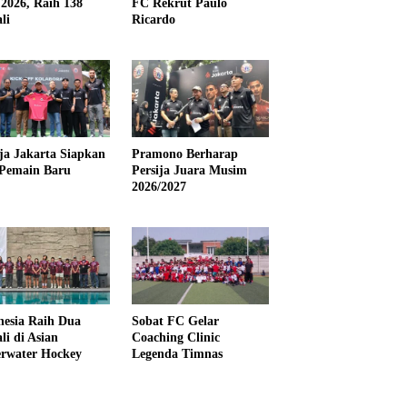
2026, Raih 138
FC Rekrut Paulo
li
Ricardo
ija Jakarta Siapkan
Pramono Berharap
Pemain Baru
Persija Juara Musim
2026/2027
nesia Raih Dua
Sobat FC Gelar
li di Asian
Coaching Clinic
rwater Hockey
Legenda Timnas