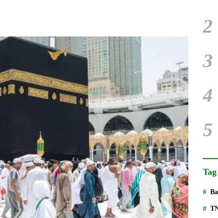
2
3
4
5
Tag
Ba
T