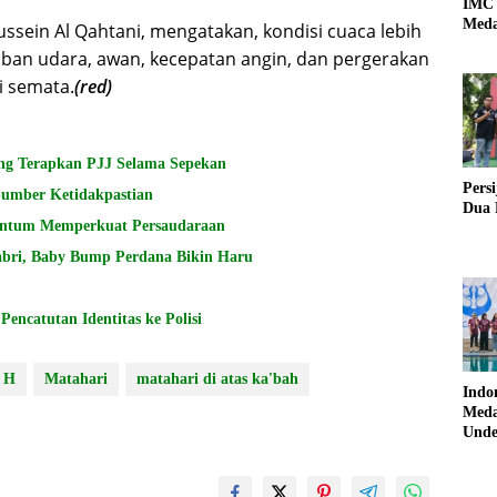
IMC 
Meda
ussein Al Qahtani, mengatakan, kondisi cuaca lebih
baban udara, awan, kecepatan angin, dan pergerakan
i semata.
(red)
ang Terapkan PJJ Selama Sepekan
Pers
Sumber Ketidakpastian
Dua 
entum Memperkuat Persaudaraan
abri, Baby Bump Perdana Bikin Haru
ncatutan Identitas ke Polisi
7 H
Matahari
matahari di atas ka'bah
Indo
Meda
Unde