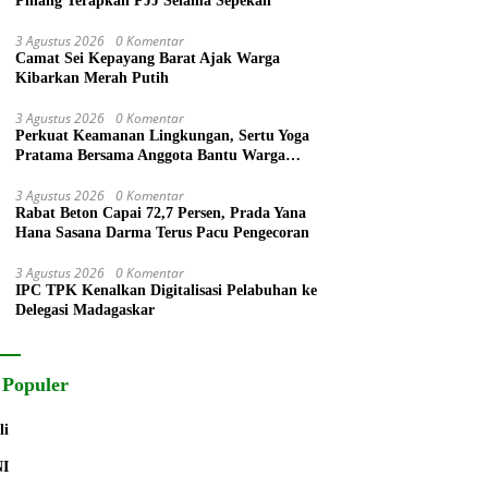
Pinang Terapkan PJJ Selama Sepekan
3 Agustus 2026
0 Komentar
Camat Sei Kepayang Barat Ajak Warga
Kibarkan Merah Putih
3 Agustus 2026
0 Komentar
Perkuat Keamanan Lingkungan, Sertu Yoga
Pratama Bersama Anggota Bantu Warga
Bangun Pos Kamling
3 Agustus 2026
0 Komentar
Rabat Beton Capai 72,7 Persen, Prada Yana
Hana Sasana Darma Terus Pacu Pengecoran
3 Agustus 2026
0 Komentar
IPC TPK Kenalkan Digitalisasi Pelabuhan ke
Delegasi Madagaskar
 Populer
li
NI