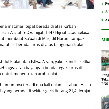
Po
Ja
As
na matahari tepat berada di atas Ka’bah
Hari Arafah 9 Dzulhijjah 1447 Hijriah atau Selasa
ebut membuat Ka’bah di Masjidil Haram tampak
Mil
matahari berada lurus di atas bangunan kiblat
ul Kiblat atau Istiwa A’zam, yakni kondisi ketika
 sehingga arah bayangan benda tegak lurus di
 untuk menentukan arah kiblat.
Pang
Teka
h umumnya terjadi dua kali dalam setahun. Hal itu
PNS
 yang berada di sekitar garis lintang 21,4 derajat