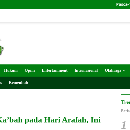
Pasca-Temuan Senjat
Hukum
Opini
Entertainment
Internasional
Olahraga
s
Kemenhub
Tre
Berit
Ka’bah pada Hari Arafah, Ini
1