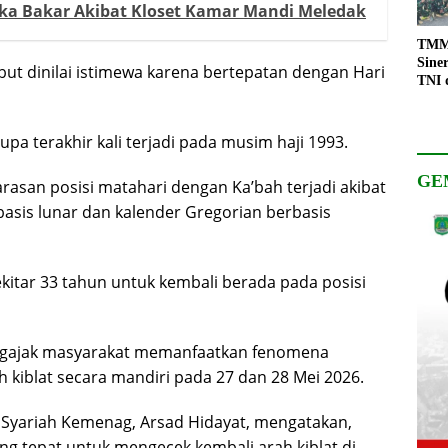
ka Bakar Akibat Kloset Kamar Mandi Meledak
TMMD
Sine
ut dinilai istimewa karena bertepatan dengan Hari
TNI 
Keso
Pemb
a terakhir kali terjadi pada musim haji 1993.
GE
rasan posisi matahari dengan Ka’bah terjadi akibat
basis lunar dan kalender Gregorian berbasis
itar 33 tahun untuk kembali berada pada posisi
gajak masyarakat memanfaatkan fenomena
h kiblat secara mandiri pada 27 dan 28 Mei 2026.
 Syariah Kemenag, Arsad Hidayat, mengatakan,
 tepat untuk mengecek kembali arah kiblat di