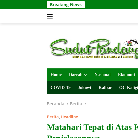
Langsung
Breaking News
ke
konten
Home
Daerah
Nasional
Ekonomi
COVID-19
Jokowi
Kalbar
OC Kaligi
Beranda
Berita
Berita
,
Headline
Matahari Tepat di Atas 