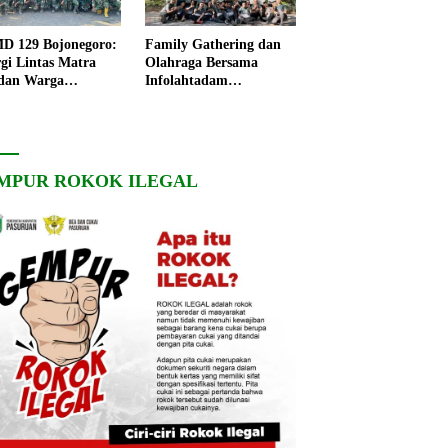
 129 Bojonegoro:
Family Gathering dan
rgi Lintas Matra
Olahraga Bersama
dan Warga
Infolahtadam
ngo, Percepat
V/Brawijaya Pererat
angunan Desa
Soliditas dan
Kebersamaan
MPUR ROKOK ILEGAL