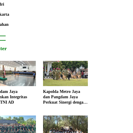
lri
karta
ahan
iter
dam Jaya
Kapolda Metro Jaya
nkan Integritas
dan Pangdam Jaya
 TNI AD
Perkuat Sinergi dengan
Korps Marinir