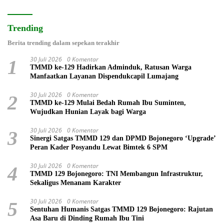
Trending
Berita trending dalam sepekan terakhir
30 Juli 2026
0 Komentar
1
TMMD ke-129 Hadirkan Adminduk, Ratusan Warga
Manfaatkan Layanan Dispendukcapil Lumajang
30 Juli 2026
0 Komentar
2
TMMD ke-129 Mulai Bedah Rumah Ibu Suminten,
Wujudkan Hunian Layak bagi Warga
30 Juli 2026
0 Komentar
3
Sinergi Satgas TMMD 129 dan DPMD Bojonegoro ‘Upgrade’
Peran Kader Posyandu Lewat Bimtek 6 SPM
30 Juli 2026
0 Komentar
4
TMMD 129 Bojonegoro: TNI Membangun Infrastruktur,
Sekaligus Menanam Karakter
30 Juli 2026
0 Komentar
5
Sentuhan Humanis Satgas TMMD 129 Bojonegoro: Rajutan
Asa Baru di Dinding Rumah Ibu Tini