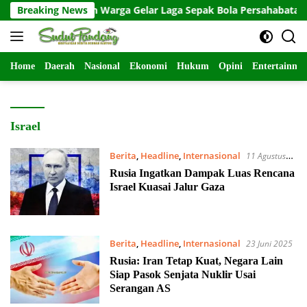
Langsung
MMD 129 dan Warga Gelar Laga Sepak Bola Persahabatan, Bangu
Breaking News
ke
konten
Home
Daerah
Nasional
Ekonomi
Hukum
Opini
Entertainme
Israel
Berita
,
Headline
,
Internasional
11 Agustus
2025
Rusia Ingatkan Dampak Luas Rencana
Israel Kuasai Jalur Gaza
Berita
,
Headline
,
Internasional
23 Juni 2025
Rusia: Iran Tetap Kuat, Negara Lain
Siap Pasok Senjata Nuklir Usai
Serangan AS