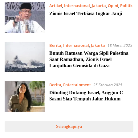
Artikel
,
Internasional
,
Jakarta
,
Opini
,
Politik
27 Mei 2025
Zionis Israel Terbiasa Ingkar Janji
Berita
,
Internasional
,
Jakarta
18 Maret 2025
Bunuh Ratusan Warga Sipil Palestina
Saat Ramadhan, Zionis Israel
Lanjutkan Genosida di Gaza
Berita
,
Entertainment
25 Februari 2025
Dituding Dukung Israel, Anggun C
Sasmi Siap Tempuh Jalur Hukum
Selengkapnya