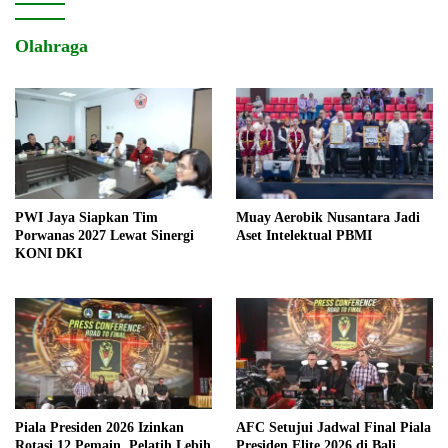
Olahraga
PWI Jaya Siapkan Tim
Muay Aerobik Nusantara Jadi
Porwanas 2027 Lewat Sinergi
Aset Intelektual PBMI
KONI DKI
Piala Presiden 2026 Izinkan
AFC Setujui Jadwal Final Piala
Rotasi 12 Pemain, Pelatih Lebih
Presiden Elite 2026 di Bali