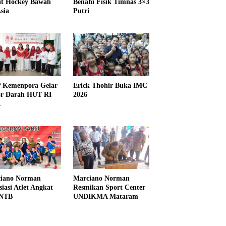
it Hockey Bawah
Benahi Fisik Timnas 3×3
sia
Putri
Kemenpora Gelar
Erick Thohir Buka IMC
r Darah HUT RI
2026
1
iano Norman
Marciano Norman
siasi Atlet Angkat
Resmikan Sport Center
 NTB
UNDIKMA Mataram