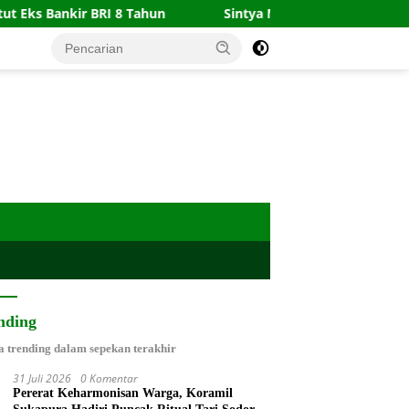
s Bankir BRI 8 Tahun
Sintya Marisca Akui Isu Tunangan 
nding
a trending dalam sepekan terakhir
31 Juli 2026
0 Komentar
Pererat Keharmonisan Warga, Koramil