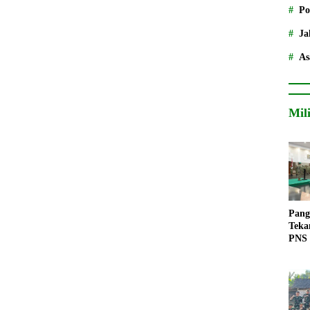
Po
Ja
As
Mil
Pang
Teka
PNS