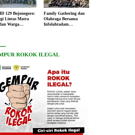
 129 Bojonegoro:
Family Gathering dan
rgi Lintas Matra
Olahraga Bersama
dan Warga
Infolahtadam
ngo, Percepat
V/Brawijaya Pererat
angunan Desa
Soliditas dan
Kebersamaan
MPUR ROKOK ILEGAL