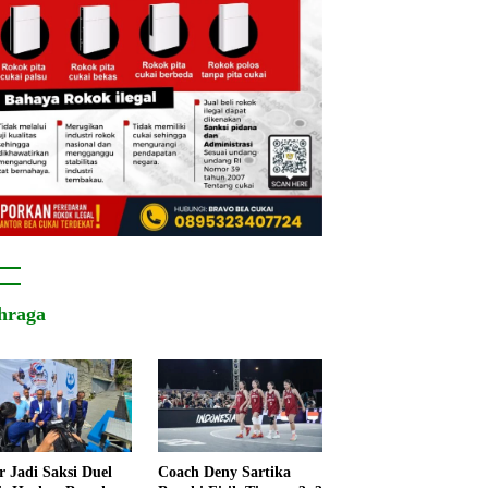
hraga
r Jadi Saksi Duel
Coach Deny Sartika