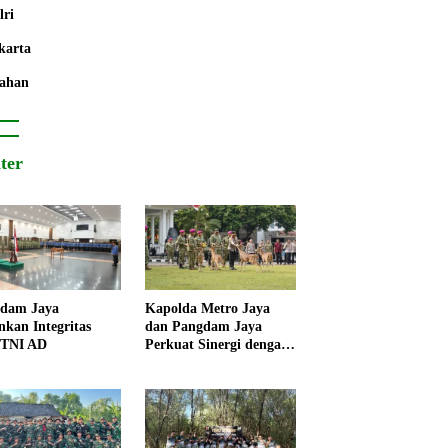
lri
karta
ahan
iter
dam Jaya
Kapolda Metro Jaya
nkan Integritas
dan Pangdam Jaya
 TNI AD
Perkuat Sinergi dengan
Korps Marinir