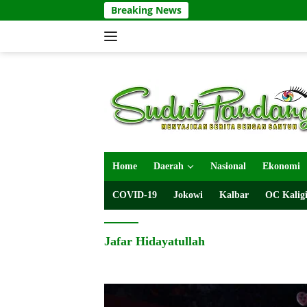
Langsung
Breaking News
ke
konten
Home
Daerah
Nasional
Ekonomi
COVID-19
Jokowi
Kalbar
OC Kaligi
Jafar Hidayatullah