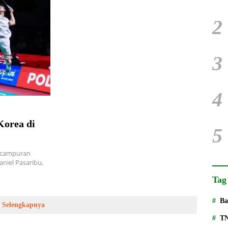
2
3
4
Korea di
5
 campuran
aniel Pasaribu,
Tag
Ba
Selengkapnya
T