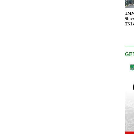
TMMD
Sine
TNI 
Keso
Pemb
GE