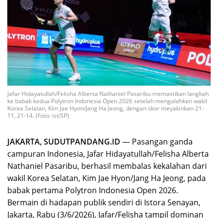
Jafar Hidayatullah/Felisha Alberta Nathaniel Pasaribu memastikan langkah
ke babak kedua Polytron Indonesia Open 2026 setelah mengalahkan wakil
Korea Selatan, Kim Jae Hyon/Jang Ha Jeong, dengan skor meyakinkan 21-
11, 21-14. (Foto: ist/SP)
JAKARTA, SUDUTPANDANG.ID
— Pasangan ganda
campuran Indonesia, Jafar Hidayatullah/Felisha Alberta
Nathaniel Pasaribu, berhasil membalas kekalahan dari
wakil Korea Selatan, Kim Jae Hyon/Jang Ha Jeong, pada
babak pertama Polytron Indonesia Open 2026.
Bermain di hadapan publik sendiri di Istora Senayan,
Jakarta, Rabu (3/6/2026), Jafar/Felisha tampil dominan