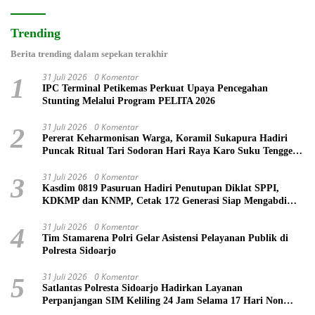
Trending
Berita trending dalam sepekan terakhir
31 Juli 2026
0 Komentar
1
IPC Terminal Petikemas Perkuat Upaya Pencegahan
Stunting Melalui Program PELITA 2026
31 Juli 2026
0 Komentar
2
Pererat Keharmonisan Warga, Koramil Sukapura Hadiri
Puncak Ritual Tari Sodoran Hari Raya Karo Suku Tengger
di Bromo
31 Juli 2026
0 Komentar
3
Kasdim 0819 Pasuruan Hadiri Penutupan Diklat SPPI,
KDKMP dan KNMP, Cetak 172 Generasi Siap Mengabdi
untuk Negeri
31 Juli 2026
0 Komentar
4
Tim Stamarena Polri Gelar Asistensi Pelayanan Publik di
Polresta Sidoarjo
31 Juli 2026
0 Komentar
5
Satlantas Polresta Sidoarjo Hadirkan Layanan
Perpanjangan SIM Keliling 24 Jam Selama 17 Hari Non
Stop