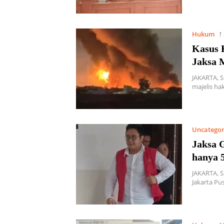
Hukum
1
Kasus 
Jaksa 
JAKARTA, 
majelis ha
Uncategor
Jaksa 
hanya 
JAKARTA, S
Jakarta Pu