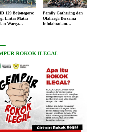
 129 Bojonegoro:
Family Gathering dan
rgi Lintas Matra
Olahraga Bersama
dan Warga
Infolahtadam
ngo, Percepat
V/Brawijaya Pererat
angunan Desa
Soliditas dan
Kebersamaan
MPUR ROKOK ILEGAL