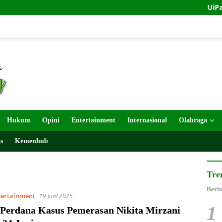
UiPath dan Ind
Hukum
Opini
Entertainment
Internasional
Olahraga
s
Kemenhub
Tre
Berit
tertainment
19 Juni 2025
1
 Perdana Kasus Pemerasan Nikita Mirzani