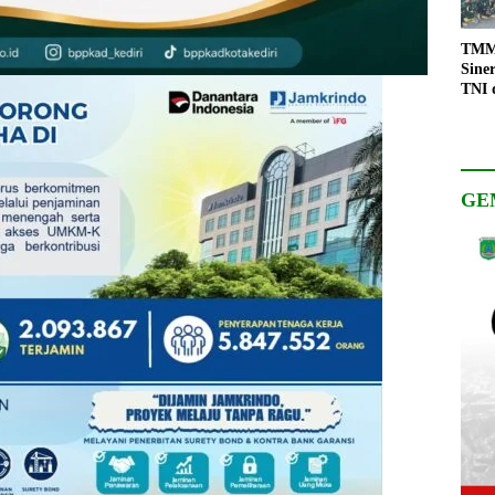
TMMD
Sine
TNI 
Keso
Pemb
GE