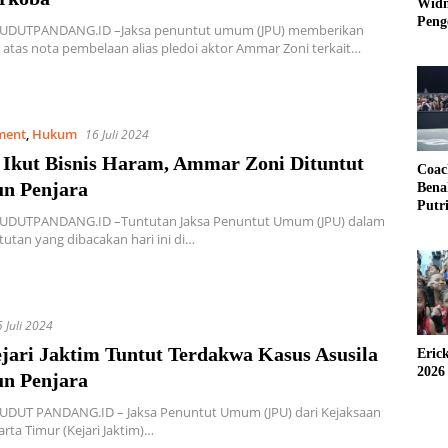
Widm
Peng
SUDUTPANDANG.ID –Jaksa penuntut umum (JPU) memberikan
3×3
atas nota pembelaan alias pledoi aktor Ammar Zoni terkait…
ment
,
Hukum
16 Juli 2024
 Ikut Bisnis Haram, Ammar Zoni Dituntut
Coac
un Penjara
Bena
Putr
SUDUTPANDANG.ID –Tuntutan Jaksa Penuntut Umum (JPU) dalam
tutan yang dibacakan hari ini di…
 Juli 2024
jari Jaktim Tuntut Terdakwa Kasus Asusila
Eric
2026
un Penjara
SUDUT PANDANG.ID – Jaksa Penuntut Umum (JPU) dari Kejaksaan
arta Timur (Kejari Jaktim)…