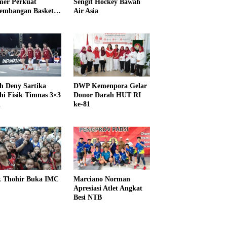
er Perkuat
Sengit Hockey Bawah
embangan Basket
Air Asia
h Deny Sartika
DWP Kemenpora Gelar
hi Fisik Timnas 3×3
Donor Darah HUT RI
i
ke-81
k Thohir Buka IMC
Marciano Norman
Apresiasi Atlet Angkat
Besi NTB