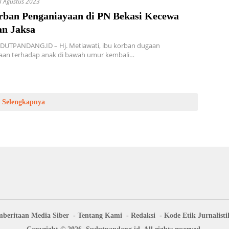
8 Agustus 2023
rban Penganiayaan di PN Bekasi Kecewa
an Jaksa
UDUTPANDANG.ID – Hj. Metiawati, ibu korban dugaan
aan terhadap anak di bawah umur kembali…
Selengkapnya
beritaan Media Siber
Tentang Kami
Redaksi
Kode Etik Jurnalisti