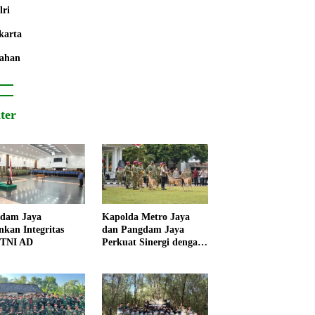
lri
karta
ahan
iter
dam Jaya
Kapolda Metro Jaya
nkan Integritas
dan Pangdam Jaya
 TNI AD
Perkuat Sinergi dengan
Korps Marinir