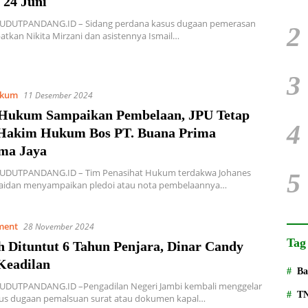
 24 Juni
SUDUTPANDANG.ID – Sidang perdana kasus dugaan pemerasan
2
atkan Nikita Mirzani dan asistennya Ismail…
3
kum
11 Desember 2024
Hukum Sampaikan Pembelaan, JPU Tetap
4
Hakim Hukum Bos PT. Buana Prima
ma Jaya
SUDUTPANDANG.ID – Tim Penasihat Hukum terdakwa Johanes
5
aidan menyampaikan pledoi atau nota pembelaannya…
ment
28 November 2024
Tag
h Dituntut 6 Tahun Penjara, Dinar Candy
Keadilan
Ba
SUDUTPANDANG.ID –Pengadilan Negeri Jambi kembali menggelar
T
sus dugaan pemalsuan surat atau dokumen kapal…