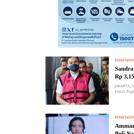
Entertain
Sandra
Rp 3,15
JAKARTA, 
kasus duga
Entertain
Ammar 
Beli N