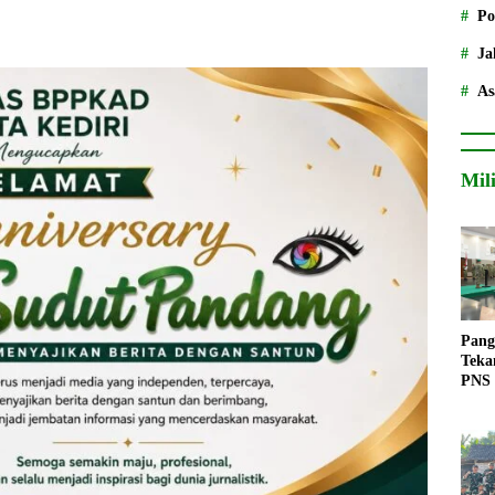
Po
Ja
As
Mil
Pang
Teka
PNS