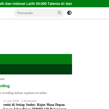
osat Latih 50.000 Talenta AI dan Automation
PERBASI G
nding
a trending dalam sepekan terakhir
31 Juli 2026
0 Komentar
resisi di Setiap Sudut: Rajut Masa Depan