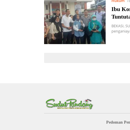
Hukum
1
Ibu Ko
Tuntut
BEKASI, S
penganiay
Pedoman Pem