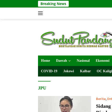
Langsung
Breaking News
ke
konten
Home
Daerah
Nasional
Ekonomi
COVID-19
Jokowi
Kalbar
OC Kaligi
JPU
Berita
,
En
Sidang