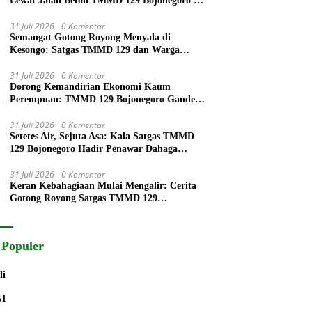
Lewat Jalan Beton TMMD 129 Bojonegoro di
Kedungpandan
31 Juli 2026
0 Komentar
Semangat Gotong Royong Menyala di
Kesongo: Satgas TMMD 129 dan Warga
Bahu-Membahu Pasang Atap Rumah Mbah
Kardo
31 Juli 2026
0 Komentar
Dorong Kemandirian Ekonomi Kaum
Perempuan: TMMD 129 Bojonegoro Gandeng
P4S Latih Ibu PKK Kesongo Buat Roti
31 Juli 2026
0 Komentar
Setetes Air, Sejuta Asa: Kala Satgas TMMD
129 Bojonegoro Hadir Penawar Dahaga
Warga Krebet di Musim Kemarau
31 Juli 2026
0 Komentar
Keran Kebahagiaan Mulai Mengalir: Cerita
Gotong Royong Satgas TMMD 129
Bojonegoro dan Warga Bekatul
 Populer
li
NI