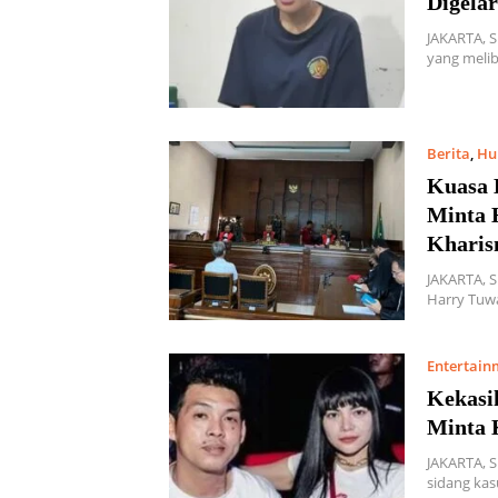
Digelar
JAKARTA, 
yang melib
Berita
,
Hu
Kuasa 
Minta 
Kharis
JAKARTA, 
Harry Tuw
Entertain
Kekasi
Minta 
JAKARTA, 
sidang ka