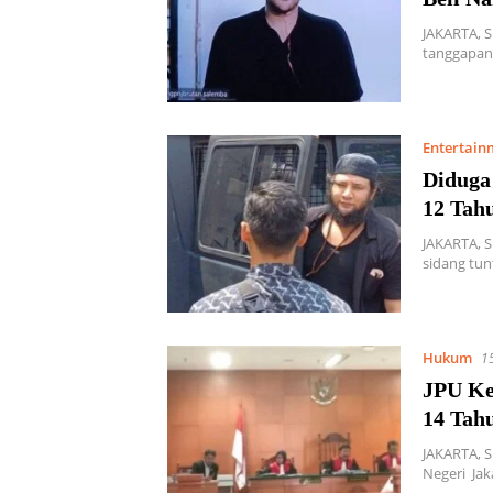
JAKARTA, 
tanggapan 
Entertain
Diduga
12 Tah
JAKARTA, 
sidang tun
Hukum
15
JPU Ke
14 Tah
JAKARTA, 
Negeri Jak