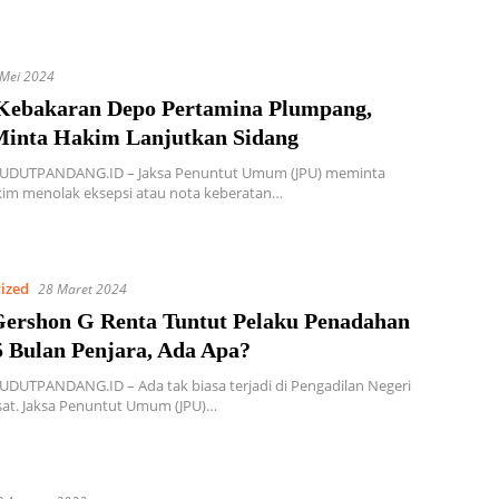
 Mei 2024
Kebakaran Depo Pertamina Plumpang,
Minta Hakim Lanjutkan Sidang
SUDUTPANDANG.ID – Jaksa Penuntut Umum (JPU) meminta
kim menolak eksepsi atau nota keberatan…
ized
28 Maret 2024
Gershon G Renta Tuntut Pelaku Penadahan
5 Bulan Penjara, Ada Apa?
UDUTPANDANG.ID – Ada tak biasa terjadi di Pengadilan Negeri
sat. Jaksa Penuntut Umum (JPU)…