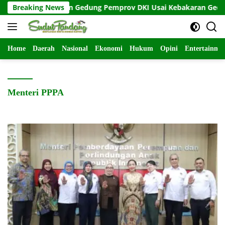
Langsung
i Keamanan Gedung Pemprov DKI Usai Kebakaran Gedung Bapen
Breaking News
ke
konten
Home
Daerah
Nasional
Ekonomi
Hukum
Opini
Entertainme
Menteri PPPA