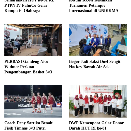
Semarakkan HUT ke-81 RI,
Ketum KONI Resmikan
PTPN IV PalmCo Gelar
Turnamen Petanque
Kompetisi Olahraga
Internasional di UNDIKMA
PERBASI Gandeng Nico
Bogor Jadi Saksi Duel Sengit
Widmer Perkuat
Hockey Bawah Air Asia
Pengembangan Basket 3×3
Coach Deny Sartika Benahi
DWP Kemenpora Gelar Donor
Fisik Timnas 3×3 Putri
Darah HUT RI ke-81