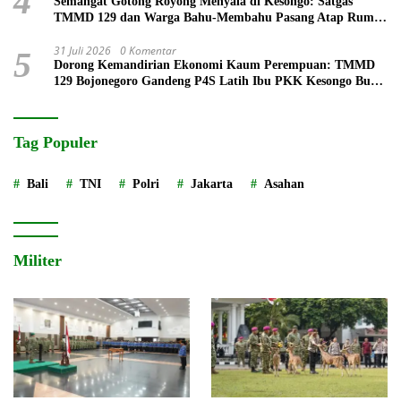
4
Semangat Gotong Royong Menyala di Kesongo: Satgas
TMMD 129 dan Warga Bahu-Membahu Pasang Atap Rumah
Mbah Kardo
31 Juli 2026
0 Komentar
5
Dorong Kemandirian Ekonomi Kaum Perempuan: TMMD
129 Bojonegoro Gandeng P4S Latih Ibu PKK Kesongo Buat
Roti
Tag Populer
Bali
TNI
Polri
Jakarta
Asahan
Militer