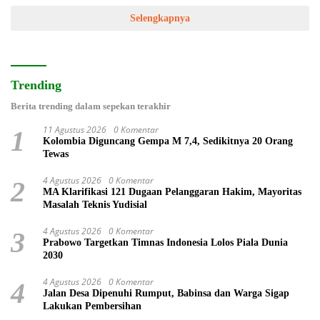
Selengkapnya
Trending
Berita trending dalam sepekan terakhir
11 Agustus 2026
0 Komentar
1
Kolombia Diguncang Gempa M 7,4, Sedikitnya 20 Orang
Tewas
4 Agustus 2026
0 Komentar
2
MA Klarifikasi 121 Dugaan Pelanggaran Hakim, Mayoritas
Masalah Teknis Yudisial
4 Agustus 2026
0 Komentar
3
Prabowo Targetkan Timnas Indonesia Lolos Piala Dunia
2030
4 Agustus 2026
0 Komentar
4
Jalan Desa Dipenuhi Rumput, Babinsa dan Warga Sigap
Lakukan Pembersihan