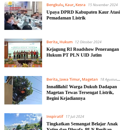
Bengkulu
,
Kaur
,
Kesra
15 November 2024
Upaya DPRD Kabupaten Kaur Atasi
Pemadaman Listrik
Berita
,
Hukum
12 Oktober 2024
Kejagung RI Roadshow Penerangan
Hukum PT PLN UID Jatim
Berita
,
Jawa Timur
,
Magetan
18 Agustus
2024
Innalillahi! Warga Dukuh Dadapan
Magetan Tewas Tersengat Listrik,
Begini Kejadiannya
Inspiratif
17 Juli 2024
Tingkatkan Semangat Belajar Anak
Yatim dan Dhuafa, PLN Berikan