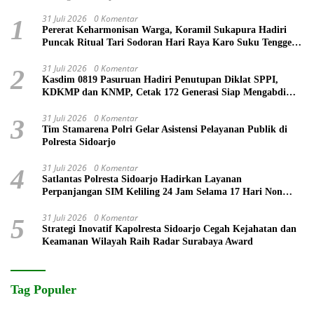
31 Juli 2026
0 Komentar
1
Pererat Keharmonisan Warga, Koramil Sukapura Hadiri
Puncak Ritual Tari Sodoran Hari Raya Karo Suku Tengger
di Bromo
31 Juli 2026
0 Komentar
2
Kasdim 0819 Pasuruan Hadiri Penutupan Diklat SPPI,
KDKMP dan KNMP, Cetak 172 Generasi Siap Mengabdi
untuk Negeri
31 Juli 2026
0 Komentar
3
Tim Stamarena Polri Gelar Asistensi Pelayanan Publik di
Polresta Sidoarjo
31 Juli 2026
0 Komentar
4
Satlantas Polresta Sidoarjo Hadirkan Layanan
Perpanjangan SIM Keliling 24 Jam Selama 17 Hari Non
Stop
31 Juli 2026
0 Komentar
5
Strategi Inovatif Kapolresta Sidoarjo Cegah Kejahatan dan
Keamanan Wilayah Raih Radar Surabaya Award
Tag Populer