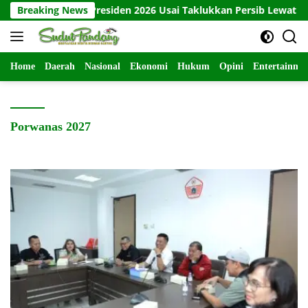
Langsung
 Juara Piala Presiden 2026 Usai Taklukkan Persib Lewat Adu Pena
Breaking News
ke
konten
Home
Daerah
Nasional
Ekonomi
Hukum
Opini
Entertainme
Porwanas 2027