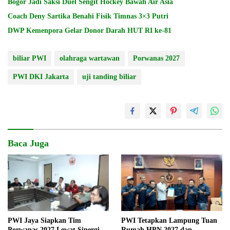
Bogor Jadi Saksi Duel Sengit Hockey Bawah Air Asia
Coach Deny Sartika Benahi Fisik Timnas 3×3 Putri
DWP Kemenpora Gelar Donor Darah HUT RI ke-81
biliar PWI
olahraga wartawan
Porwanas 2027
PWI DKI Jakarta
uji tanding biliar
Baca Juga
PWI Jaya Siapkan Tim
PWI Tetapkan Lampung Tuan
Porwanas 2027 Lewat Sinergi
Rumah HPN 2027 dan