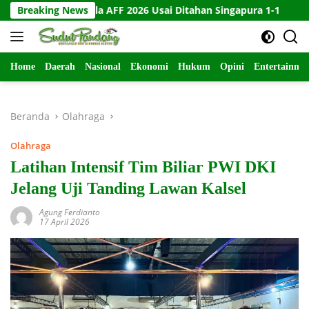
Langsung
i Piala AFF 2026 Usai Ditahan Singapura 1-1
Breaking News
10 Kartu Le
ke
konten
Home
Daerah
Nasional
Ekonomi
Hukum
Opini
Entertainme
Beranda
Olahraga
Olahraga
Latihan Intensif Tim Biliar PWI DKI
Jelang Uji Tanding Lawan Kalsel
Agung Ferdianto
17 April 2026