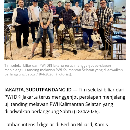
Tim seleksi biliar dari PWI DKI Jakarta terus menggenjot persiapan
menjelang uji tanding melawan PWI Kalimantan Selatan yang dijadwalkan
berlangsung Sabtu (18/4/2026). (Foto: ist).
JAKARTA, SUDUTPANDANG.ID
— Tim seleksi biliar dari
PWI DKI Jakarta terus menggenjot persiapan menjelang
uji tanding melawan PWI Kalimantan Selatan yang
dijadwalkan berlangsung Sabtu (18/4/2026).
Latihan intensif digelar di Berlian Billiard, Kamis