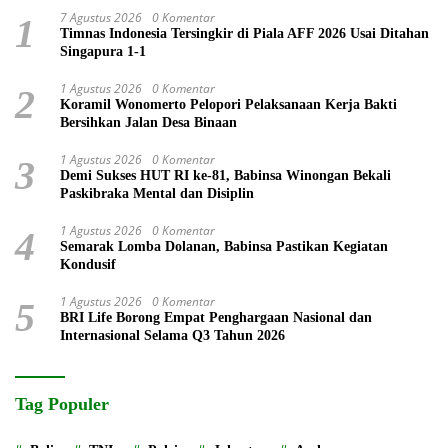
7 Agustus 2026
0 Komentar
1
Timnas Indonesia Tersingkir di Piala AFF 2026 Usai Ditahan
Singapura 1-1
1 Agustus 2026
0 Komentar
2
Koramil Wonomerto Pelopori Pelaksanaan Kerja Bakti
Bersihkan Jalan Desa Binaan
1 Agustus 2026
0 Komentar
3
Demi Sukses HUT RI ke-81, Babinsa Winongan Bekali
Paskibraka Mental dan Disiplin
1 Agustus 2026
0 Komentar
4
Semarak Lomba Dolanan, Babinsa Pastikan Kegiatan
Kondusif
1 Agustus 2026
0 Komentar
5
BRI Life Borong Empat Penghargaan Nasional dan
Internasional Selama Q3 Tahun 2026
Tag Populer