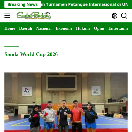
Langsung
KONI Resmikan Turnamen Petanque Internasional di UNDIKMA
Breaking News
ke
konten
Home
Daerah
Nasional
Ekonomi
Hukum
Opini
Entertainme
Sanda World Cup 2026