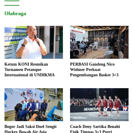
Olahraga
Ketum KONI Resmikan
PERBASI Gandeng Nico
Turnamen Petanque
Widmer Perkuat
Internasional di UNDIKMA
Pengembangan Basket 3×3
Bogor Jadi Saksi Duel Sengit
Coach Deny Sartika Benahi
Hockey Bawah Air Asia
Fisik Timnas 3×3 Putri