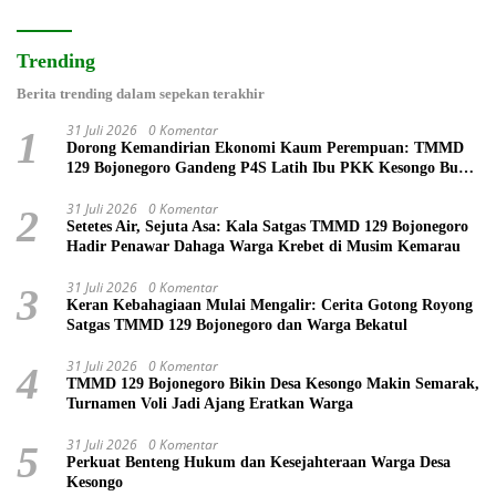
Trending
Berita trending dalam sepekan terakhir
31 Juli 2026
0 Komentar
1
Dorong Kemandirian Ekonomi Kaum Perempuan: TMMD
129 Bojonegoro Gandeng P4S Latih Ibu PKK Kesongo Buat
Roti
31 Juli 2026
0 Komentar
2
Setetes Air, Sejuta Asa: Kala Satgas TMMD 129 Bojonegoro
Hadir Penawar Dahaga Warga Krebet di Musim Kemarau
31 Juli 2026
0 Komentar
3
Keran Kebahagiaan Mulai Mengalir: Cerita Gotong Royong
Satgas TMMD 129 Bojonegoro dan Warga Bekatul
31 Juli 2026
0 Komentar
4
TMMD 129 Bojonegoro Bikin Desa Kesongo Makin Semarak,
Turnamen Voli Jadi Ajang Eratkan Warga
31 Juli 2026
0 Komentar
5
Perkuat Benteng Hukum dan Kesejahteraan Warga Desa
Kesongo