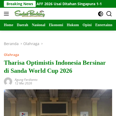
Langsung
 Piala AFF 2026 Usai Ditahan Singapura 1-1
Breaking News
10 Kartu Lega
ke
konten
Home
Daerah
Nasional
Ekonomi
Hukum
Opini
Entertainme
Beranda
Olahraga
Olahraga
Tharisa Optimistis Indonesia Bersinar
di Sanda World Cup 2026
Agung Ferdianto
12 Mei 2026