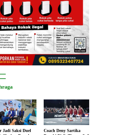
hraga
r Jadi Saksi Duel
Coach Deny Sartika