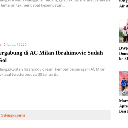
ng.id – Radja Nainggolan sedang galau akibat merasa diabaikan
Seng
an lantaran tak mendapat kesempatan…
Air A
a
5 Januari 2020
DWP 
ergabung di AC Milan Ibrahimovic Sudah
Dono
ke-8
Gol
ng,id-Zlatan Ibrahimovic resmi kembali berseragam AC Milan.
k asal Swedia berusia 38 tahun itu…
Marc
Apre
Besi
Selengkapnya