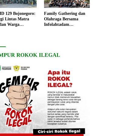
 129 Bojonegoro:
Family Gathering dan
rgi Lintas Matra
Olahraga Bersama
dan Warga
Infolahtadam
ngo, Percepat
V/Brawijaya Pererat
angunan Desa
Soliditas dan
Kebersamaan
MPUR ROKOK ILEGAL