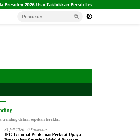
026 Usai Taklukkan Persib Lewat Adu Penalti
Babinsa Pli
nding
a trending dalam sepekan terakhir
31 Juli 2026
0 Komentar
IPC Terminal Petikemas Perkuat Upaya