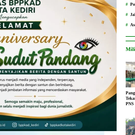
Po
Ja
As
Mil
Pang
Teka
PNS