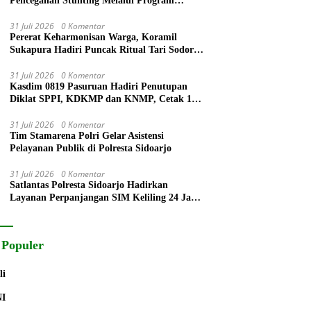
Pencegahan Stunting Melalui Program
PELITA 2026
31 Juli 2026
0 Komentar
Pererat Keharmonisan Warga, Koramil
Sukapura Hadiri Puncak Ritual Tari Sodoran
Hari Raya Karo Suku Tengger di Bromo
31 Juli 2026
0 Komentar
Kasdim 0819 Pasuruan Hadiri Penutupan
Diklat SPPI, KDKMP dan KNMP, Cetak 172
Generasi Siap Mengabdi untuk Negeri
31 Juli 2026
0 Komentar
Tim Stamarena Polri Gelar Asistensi
Pelayanan Publik di Polresta Sidoarjo
31 Juli 2026
0 Komentar
Satlantas Polresta Sidoarjo Hadirkan
Layanan Perpanjangan SIM Keliling 24 Jam
Selama 17 Hari Non Stop
 Populer
li
NI