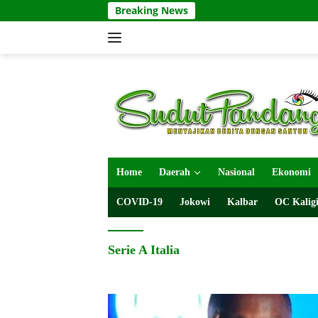
Langsung
Breaking News
ke
konten
Home
Daerah
Nasional
Ekonomi
COVID-19
Jokowi
Kalbar
OC Kaligi
Serie A Italia