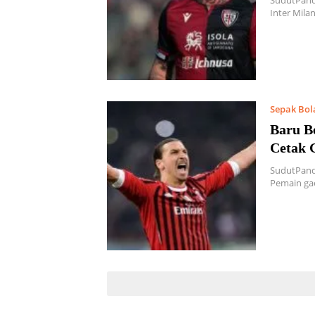
SudutPanda
Inter Mil
Sepak Bol
Baru B
Cetak 
SudutPanda
Pemain gae