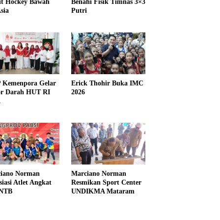
it Hockey Bawah
Benahi Fisik Timnas 3×3
sia
Putri
Kemenpora Gelar
Erick Thohir Buka IMC
r Darah HUT RI
2026
1
iano Norman
Marciano Norman
siasi Atlet Angkat
Resmikan Sport Center
 NTB
UNDIKMA Mataram