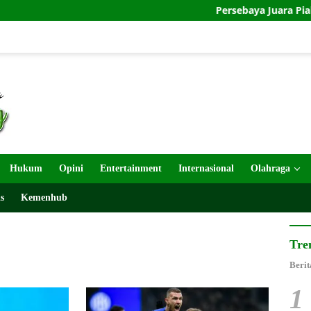
Persebaya Juara Piala Presiden 2
Hukum
Opini
Entertainment
Internasional
Olahraga
s
Kemenhub
Tre
Berit
1