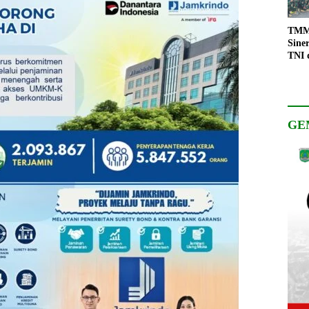
TMMD
Sine
TNI 
Keso
Pemb
GE