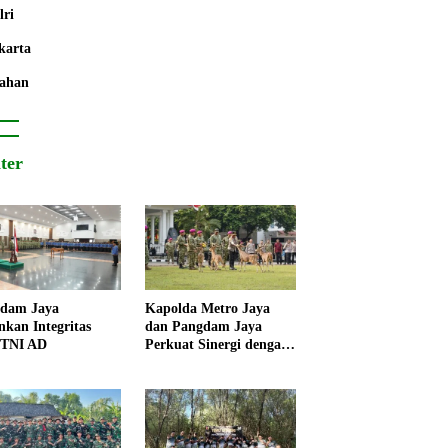
lri
karta
ahan
iter
dam Jaya
Kapolda Metro Jaya
nkan Integritas
dan Pangdam Jaya
 TNI AD
Perkuat Sinergi dengan
Korps Marinir