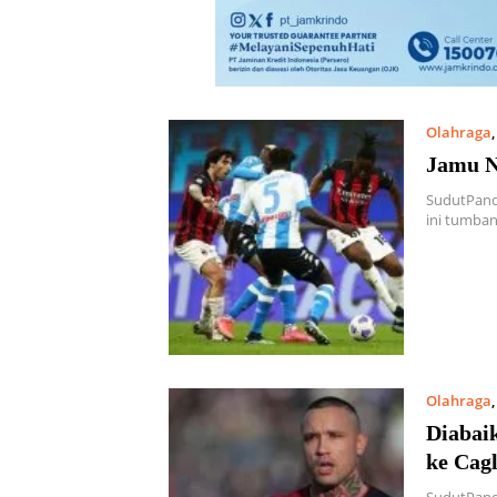
Olahraga
Jamu N
SudutPanda
ini tumban
Olahraga
Diabai
ke Cagl