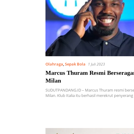
Olahraga
,
Sepak Bola
1 Juli 2023
Marcus Thuram Resmi Berseraga
Milan
SUDUTPANDANG.ID – Marcus Thuram resmi berse
Milan. Klub Italia itu berhasil merekrut penyeran