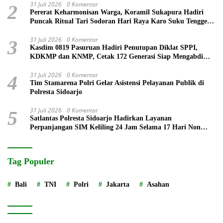
31 Juli 2026
0 Komentar
2
Pererat Keharmonisan Warga, Koramil Sukapura Hadiri
Puncak Ritual Tari Sodoran Hari Raya Karo Suku Tengger
di Bromo
31 Juli 2026
0 Komentar
3
Kasdim 0819 Pasuruan Hadiri Penutupan Diklat SPPI,
KDKMP dan KNMP, Cetak 172 Generasi Siap Mengabdi
untuk Negeri
31 Juli 2026
0 Komentar
4
Tim Stamarena Polri Gelar Asistensi Pelayanan Publik di
Polresta Sidoarjo
31 Juli 2026
0 Komentar
5
Satlantas Polresta Sidoarjo Hadirkan Layanan
Perpanjangan SIM Keliling 24 Jam Selama 17 Hari Non
Stop
Tag Populer
Bali
TNI
Polri
Jakarta
Asahan