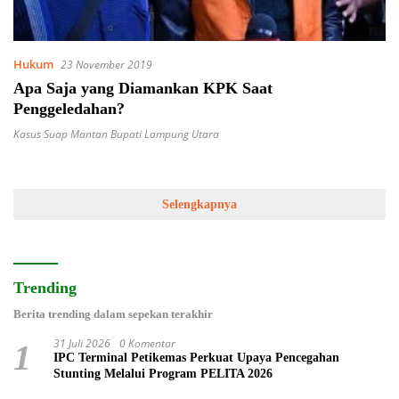
Hukum
23 November 2019
Apa Saja yang Diamankan KPK Saat
Penggeledahan?
Kasus Suap Mantan Bupati Lampung Utara
Selengkapnya
Trending
Berita trending dalam sepekan terakhir
31 Juli 2026
0 Komentar
1
IPC Terminal Petikemas Perkuat Upaya Pencegahan
Stunting Melalui Program PELITA 2026