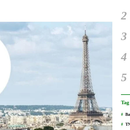
2
3
4
5
Tag
Ba
T