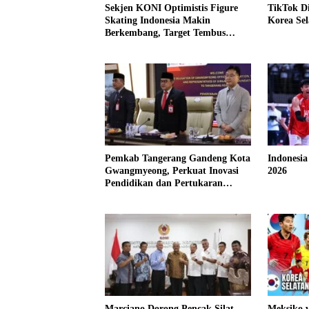
Sekjen KONI Optimistis Figure
TikTok Di
Skating Indonesia Makin
Korea Sel
Berkembang, Target Tembus
Olimpiade
Pemkab Tangerang Gandeng Kota
Indonesi
Gwangmyeong, Perkuat Inovasi
2026
Pendidikan dan Pertukaran
Budaya
Marciano Dorong Pencak Silat
Meksiko v