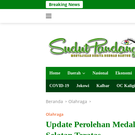
Langsung
Breaking News
ke
konten
Home
Daerah
Nasional
Ekonomi
COVID-19
Jokowi
Kalbar
OC Kaligi
Beranda
Olahraga
Olahraga
Update Perolehan Medal