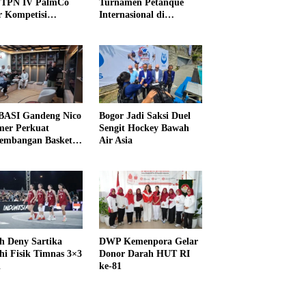
PTPN IV PalmCo
Turnamen Petanque
r Kompetisi
Internasional di
raga
UNDIKMA
ASI Gandeng Nico
Bogor Jadi Saksi Duel
er Perkuat
Sengit Hockey Bawah
embangan Basket
Air Asia
h Deny Sartika
DWP Kemenpora Gelar
hi Fisik Timnas 3×3
Donor Darah HUT RI
i
ke-81