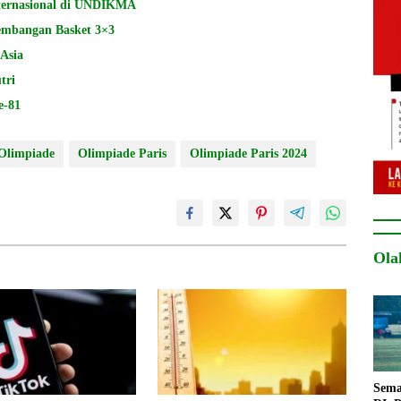
ternasional di UNDIKMA
mbangan Basket 3×3
 Asia
tri
e-81
Olimpiade
Olimpiade Paris
Olimpiade Paris 2024
Ola
Sema