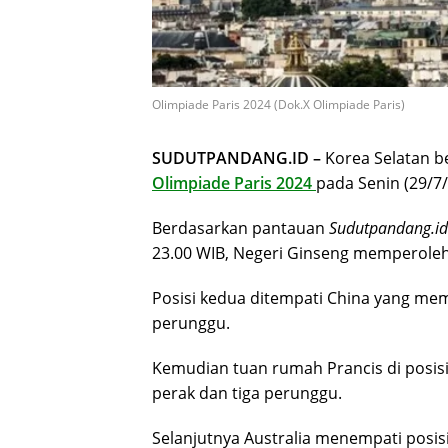
Olimpiade Paris 2024 (Dok.X Olimpiade Paris)
SUDUTPANDANG.ID –
Korea Selatan be
Olimpiade Paris 2024
pada Senin (29/7/
Berdasarkan pantauan
Sudutpandang.id
23.00 WIB, Negeri Ginseng memperoleh 
Posisi kedua ditempati China yang me
perunggu.
Kemudian tuan rumah Prancis di posis
perak dan tiga perunggu.
Selanjutnya Australia menempati posi