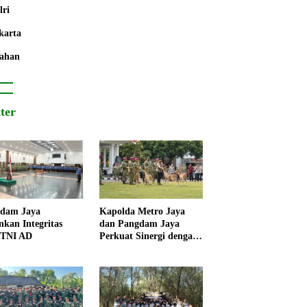
lri
karta
ahan
iter
dam Jaya
Kapolda Metro Jaya
nkan Integritas
dan Pangdam Jaya
 TNI AD
Perkuat Sinergi dengan
Korps Marinir