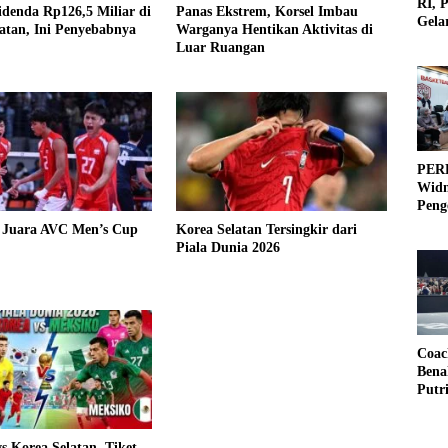
RI, 
denda Rp126,5 Miliar di
Panas Ekstrem, Korsel Imbau
Gela
atan, Ini Penyebabnya
Warganya Hentikan Aktivitas di
Olah
Luar Ruangan
PERB
Widm
Peng
3×3
a Juara AVC Men’s Cup
Korea Selatan Tersingkir dari
Piala Dunia 2026
Coac
Bena
Putr
s Korea Selatan, Tiket