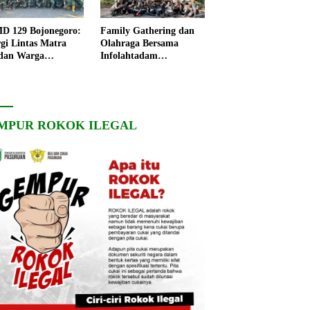
 129 Bojonegoro:
Family Gathering dan
rgi Lintas Matra
Olahraga Bersama
dan Warga
Infolahtadam
ngo, Percepat
V/Brawijaya Pererat
angunan Desa
Soliditas dan
Kebersamaan
MPUR ROKOK ILEGAL