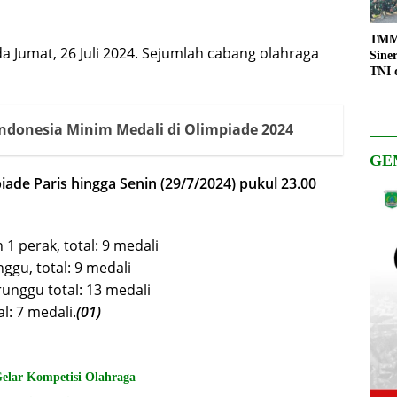
TMMD
a Jumat, 26 Juli 2024. Sejumlah cabang olahraga
Sine
TNI 
Keso
Pemb
ndonesia Minim Medali di Olimpiade 2024
GE
ade Paris hingga Senin (29/7/2024) pukul 23.00
 1 perak, total: 9 medali
ggu, total: 9 medali
runggu total: 13 medali
l: 7 medali.
(01)
lar Kompetisi Olahraga