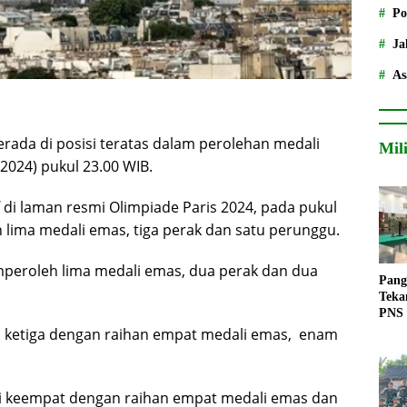
Po
Ja
As
rada di posisi teratas dalam perolehan medali
Mil
2024) pukul 23.00 WIB.
di laman resmi Olimpiade Paris 2024, pada pukul
lima medali emas, tiga perak dan satu perunggu.
mperoleh lima medali emas, dua perak dan dua
Pang
Teka
PNS
i ketiga dengan raihan empat medali emas, enam
si keempat dengan raihan empat medali emas dan