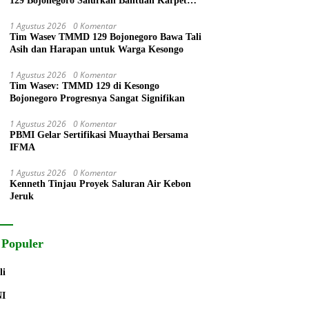
129 Bojonegoro Salurkan Bantuan Karpet
Tempat Ibadah
1 Agustus 2026
0 Komentar
Tim Wasev TMMD 129 Bojonegoro Bawa Tali
Asih dan Harapan untuk Warga Kesongo
1 Agustus 2026
0 Komentar
Tim Wasev: TMMD 129 di Kesongo
Bojonegoro Progresnya Sangat Signifikan
1 Agustus 2026
0 Komentar
PBMI Gelar Sertifikasi Muaythai Bersama
IFMA
1 Agustus 2026
0 Komentar
Kenneth Tinjau Proyek Saluran Air Kebon
Jeruk
 Populer
li
NI