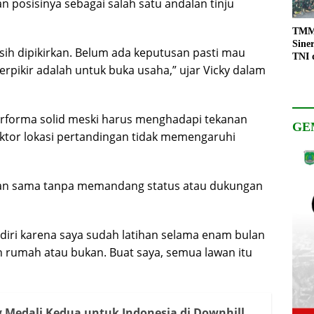
 posisinya sebagai salah satu andalan tinju
TMMD
Sine
ih dipikirkan. Belum ada keputusan pasti mau
TNI 
erpikir adalah untuk buka usaha,” ujar Vicky dalam
Keso
Pemb
performa solid meski harus menghadapi tekanan
GE
ktor lokasi pertandingan tidak memengaruhi
ukan sama tanpa memandang status atau dukungan
ri karena saya sudah latihan selama enam bulan
uan rumah atau bukan. Buat saya, semua lawan itu
 Medali Kedua untuk Indonesia di Downhill