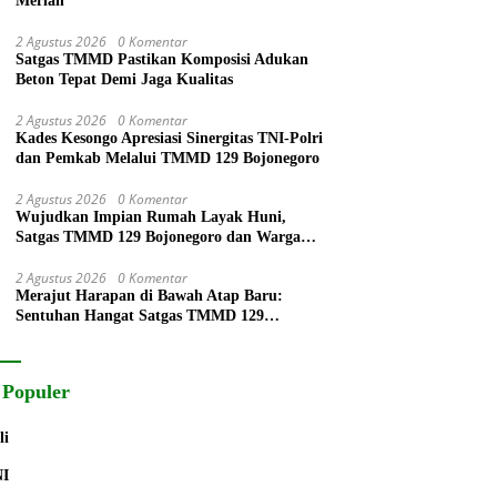
Meriah
2 Agustus 2026
0 Komentar
Satgas TMMD Pastikan Komposisi Adukan
Beton Tepat Demi Jaga Kualitas
2 Agustus 2026
0 Komentar
Kades Kesongo Apresiasi Sinergitas TNI-Polri
dan Pemkab Melalui TMMD 129 Bojonegoro
2 Agustus 2026
0 Komentar
Wujudkan Impian Rumah Layak Huni,
Satgas TMMD 129 Bojonegoro dan Warga
Gotong Royong Pasang Keramik di Rumah
Ibu Tini
2 Agustus 2026
0 Komentar
Merajut Harapan di Bawah Atap Baru:
Sentuhan Hangat Satgas TMMD 129
Bojonegoro untuk Rumah Pak Ladi
 Populer
li
NI