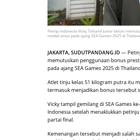
Petinju Indonesia Vicky Tahumil Junior belum memut
medali emas pada ajang SEA Games 2025 di Thailand
JAKARTA, SUDUTPANDANG.ID
— Petinj
memutuskan penggunaan bonus prestas
pada ajang SEA Games 2025 di Thailand
Atlet tinju kelas 51 kilogram putra i
termasuk menjadikan bonus tersebut
Vicky tampil gemilang di SEA Games 
Indonesia setelah menaklukkan petinju
partai final.
Kemenangan tersebut menjadi salah sa