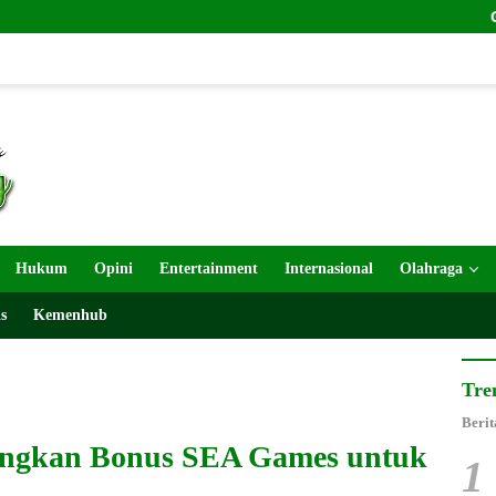
Gebyar HUT 
Hukum
Opini
Entertainment
Internasional
Olahraga
s
Kemenhub
Tre
Berit
angkan Bonus SEA Games untuk
1