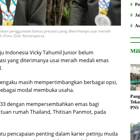
Po
Ja
As
uskan penggunaan bonus prestasi yang diterimanya usai meraih
. (Foto: Dok. Kemenpora).
Mil
u Indonesia Vicky Tahumil Junior belum
i yang diterimanya usai meraih medali emas
.
tu mengaku masih mempertimbangkan berbagai opsi,
 sebagai modal membuka usaha.
Pang
Teka
ke-33 dengan mempersembahkan emas bagi
PNS
 tuan rumah Thailand, Thitisan Panmot, pada
tu pencapaian penting dalam karier petinju muda