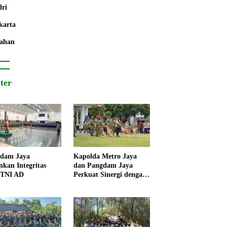
lri
karta
ahan
iter
dam Jaya
Kapolda Metro Jaya
nkan Integritas
dan Pangdam Jaya
 TNI AD
Perkuat Sinergi dengan
Korps Marinir