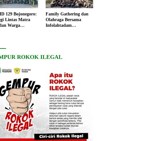
 129 Bojonegoro:
Family Gathering dan
rgi Lintas Matra
Olahraga Bersama
dan Warga
Infolahtadam
ngo, Percepat
V/Brawijaya Pererat
angunan Desa
Soliditas dan
Kebersamaan
MPUR ROKOK ILEGAL