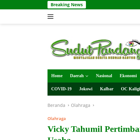
Langsung
Breaking News
ke
konten
Home
Daerah
Nasional
Ekonomi
COVID-19
Jokowi
Kalbar
OC Kaligi
Beranda
Olahraga
Olahraga
Vicky Tahumil Pertimb