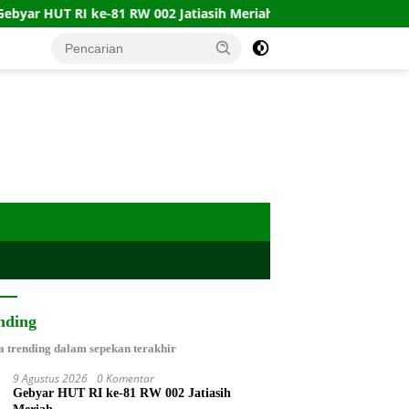
RI ke-81 RW 002 Jatiasih Meriah
Kebakaran Kian Meluas
nding
a trending dalam sepekan terakhir
9 Agustus 2026
0 Komentar
Gebyar HUT RI ke-81 RW 002 Jatiasih