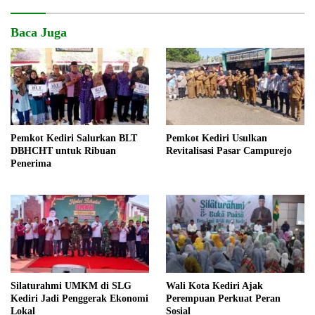
Baca Juga
Pemkot Kediri Salurkan BLT
Pemkot Kediri Usulkan
DBHCHT untuk Ribuan
Revitalisasi Pasar Campurejo
Penerima
Silaturahmi UMKM di SLG
Wali Kota Kediri Ajak
Kediri Jadi Penggerak Ekonomi
Perempuan Perkuat Peran
Lokal
Sosial