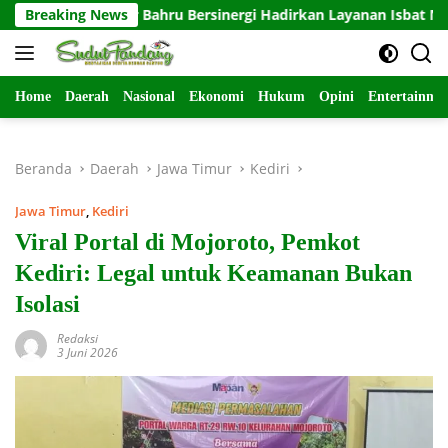
Langsung
ohor Bahru Bersinergi Hadirkan Layanan Isbat Nikah bagi WNI di 
Breaking News
ke
konten
Home
Daerah
Nasional
Ekonomi
Hukum
Opini
Entertainme
Beranda
Daerah
Jawa Timur
Kediri
Jawa Timur
,
Kediri
Viral Portal di Mojoroto, Pemkot
Kediri: Legal untuk Keamanan Bukan
Isolasi
Redaksi
3 Juni 2026