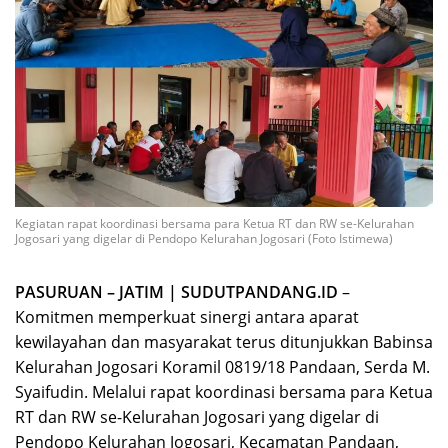
Kegiatan rapat koordinasi bersama para Ketua RT dan RW se-Kelurahan
Jogosari yang digelar di Pendopo Kelurahan Jogosari (Foto Istimewa)
PASURUAN – JATIM | SUDUTPANDANG.ID
–
Komitmen memperkuat sinergi antara aparat
kewilayahan dan masyarakat terus ditunjukkan Babinsa
Kelurahan Jogosari Koramil 0819/18 Pandaan, Serda M.
Syaifudin. Melalui rapat koordinasi bersama para Ketua
RT dan RW se-Kelurahan Jogosari yang digelar di
Pendopo Kelurahan Jogosari, Kecamatan Pandaan,