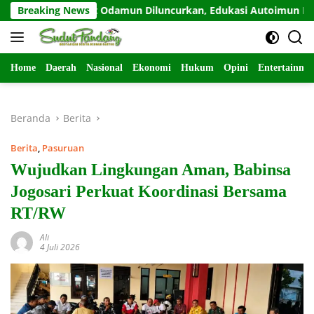
Langsung
Breaking News
Sahabat Odamun Diluncurkan, Edukasi Autoimun Diperkua
ke
konten
Home
Daerah
Nasional
Ekonomi
Hukum
Opini
Entertainme
Beranda
Berita
Berita
,
Pasuruan
Wujudkan Lingkungan Aman, Babinsa
Jogosari Perkuat Koordinasi Bersama
RT/RW
Ali
4 Juli 2026