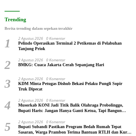
Trending
Berita trending dalam sepekan terakhir
2 Agustus 2026
0 Komentar
1
Pelindo Operasikan Terminal 2 Petikemas di Pelabuhan
Tanjung Priok
2 Agustus 2026
0 Komentar
2
BMKG: Cuaca Jakarta Cerah Sepanjang Hari
2 Agustus 2026
0 Komentar
3
KDM Minta Petugas Dishub Bekasi Pelaku Pungli Sopir
Truk Dipecat
2 Agustus 2026
0 Komentar
4
Musorkab KONI Jadi Titik Balik Olahraga Probolinggo,
Bupati Haris: Jangan Hanya Ganti Ketua, Tapi Bangun
Prestasi
2 Agustus 2026
0 Komentar
5
Bupati Subandi Pastikan Program Bedah Rumah Tepat
Sasaran, Warga Prambon Terima Bantuan RTLH dan Kursi