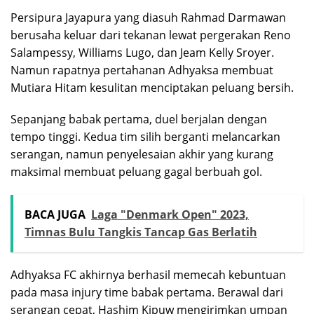
Persipura Jayapura yang diasuh
Rahmad Darmawan
berusaha keluar dari tekanan lewat pergerakan Reno
Salampessy, Williams Lugo, dan Jeam Kelly Sroyer.
Namun rapatnya pertahanan Adhyaksa membuat
Mutiara Hitam kesulitan menciptakan peluang bersih.
Sepanjang babak pertama, duel berjalan dengan
tempo tinggi. Kedua tim silih berganti melancarkan
serangan, namun penyelesaian akhir yang kurang
maksimal membuat peluang gagal berbuah gol.
BACA JUGA
Laga "Denmark Open" 2023,
Timnas Bulu Tangkis Tancap Gas Berlatih
Adhyaksa FC akhirnya berhasil memecah kebuntuan
pada masa injury time babak pertama. Berawal dari
serangan cepat, Hashim Kipuw mengirimkan umpan