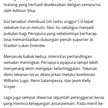
matang yang berhasil diselesaikan dengan sempurna
oleh Adilson Silva.
Gol tersebut membuat tim tamu unggul 1-0 tepat
sebelum turun minum. Skor itu sekaligus menjadi
pukulan bagi Persipura yang sebelumnya berharap
bisa memanfaatkan dukungan penuh suporter di
Stadion Lukas Enembe.
Memasuki babak kedua, intensitas pertandingan
semakin meningkat. Persipura Jayapura tampil lebih
menyerang demi mengejar ketertinggalan. Tekanan
demi tekanan terus dilancarkan melalui kombinasi
Williams Lugo, Reno Salampessy, dan Jeam Kelly
Sroyer.
Laga juga sempat diwarnai sejumlah pelanggaran keras
yang memicu ketegangan antarpemain. Pada menit ke-