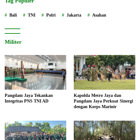
Tag Populer
Bali
TNI
Polri
Jakarta
Asahan
Militer
Pangdam Jaya Tekankan
Kapolda Metro Jaya dan
Integritas PNS TNI AD
Pangdam Jaya Perkuat Sinergi
dengan Korps Marinir