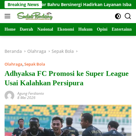
Langsung
RI Johor Bahru Bersinergi Hadirkan Layanan Isbat Nikah bagi WN
Breaking News
ke
konten
Home
Daerah
Nasional
Ekonomi
Hukum
Opini
Entertainme
Beranda
Olahraga
Sepak Bola
Olahraga
,
Sepak Bola
Adhyaksa FC Promosi ke Super League
Usai Kalahkan Persipura
Agung Ferdianto
8 Mei 2026