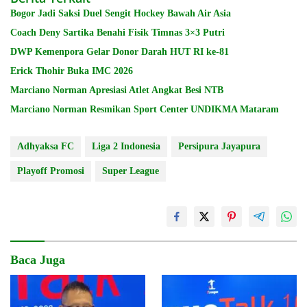
Bogor Jadi Saksi Duel Sengit Hockey Bawah Air Asia
Coach Deny Sartika Benahi Fisik Timnas 3×3 Putri
DWP Kemenpora Gelar Donor Darah HUT RI ke-81
Erick Thohir Buka IMC 2026
Marciano Norman Apresiasi Atlet Angkat Besi NTB
Marciano Norman Resmikan Sport Center UNDIKMA Mataram
Adhyaksa FC
Liga 2 Indonesia
Persipura Jayapura
Playoff Promosi
Super League
Baca Juga