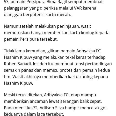
53, pemain Persipura Bima Ragil sempat membuat
pelanggaran yang diperiksa melalui VAR karena
dianggap berpotensi kartu merah.
Namun setelah melakukan peninjauan, wasit
memutuskan hanya memberikan kartu kuning kepada
pemain Persipura tersebut.
Tidak lama kemudian, giliran pemain Adhyaksa FC
Hashim Kipuw yang melakukan tekel keras terhadap
Ruben Sanadi. Insiden itu membuat tensi pertandingan
semakin panas dan memicu protes dari pemain kedua
tim. Wasit akhirnya memberikan kartu kuning kepada
Hashim Kipuw.
Meski terus ditekan, Adhyaksa FC tetap mampu
memberikan ancaman lewat serangan balik cepat.
Pada menit ke-72, Adilson Silva hampir mencetak gol
keduanya dalam laga tersebut.